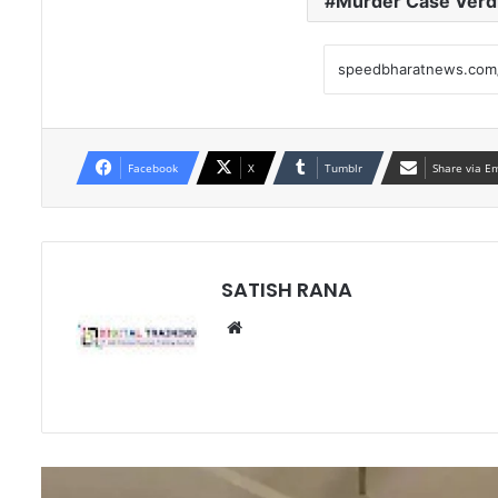
Murder Case Verd
Facebook
X
Tumblr
Share via E
SATISH RANA
Website