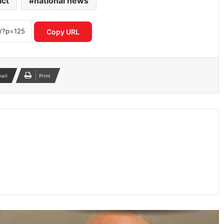
ict
national news
भारत-पाक बैकडोर बातचीत पर विदेश मंत्रालय
का बड़ा बयान, विक्रम मिस्री ने किया रुख साफ
Copy URL
ओडिशा की नई स्कूली किताब में ‘निंबूड़ा-
निंबूड़ा’ से विवाद, पाठ्यक्रम की गुणवत्ता पर फिर
उठे सवाल
mail
Print
वक्फ संपत्तियों के UMEED पोर्टल पर रजिस्ट्रेशन
की अंतिम तारीख 30 जून, लाखों रिकॉर्ड अभी भी
प्रक्रिया में
कैलाश मानसरोवर यात्रा में अटके 52 भारतीय,
विदेश मंत्रालय ने जारी की अहम एडवाइजरी
पेपर लीक रोधी कानून हुआ और सख्त, राष्ट्रपति
की मंजूरी के बाद लागू हुए नए प्रावधान