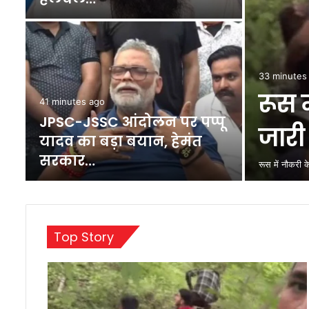
33 minutes
रूस 
41 minutes ago
JPSC-JSSC आंदोलन पर पप्पू
जार
पी
यादव का बड़ा बयान, हेमंत
सरकार…
रूस में नौकरी
Top Story