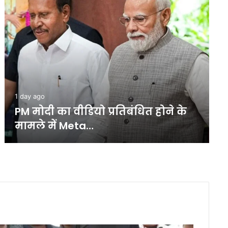
41 minutes ago
JPSC-JSSC आंदोलन पर पप्पू यादव का
बड़ा बयान, हेमंत सरकार…