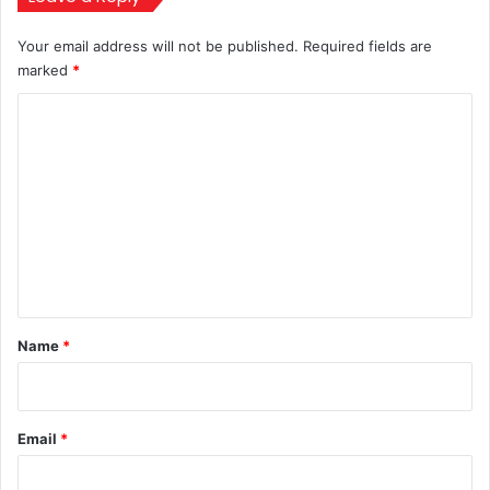
event
in
Your email address will not be published.
Required fields are
the
marked
*
USA
C
o
m
m
e
n
t
*
Name
*
Email
*