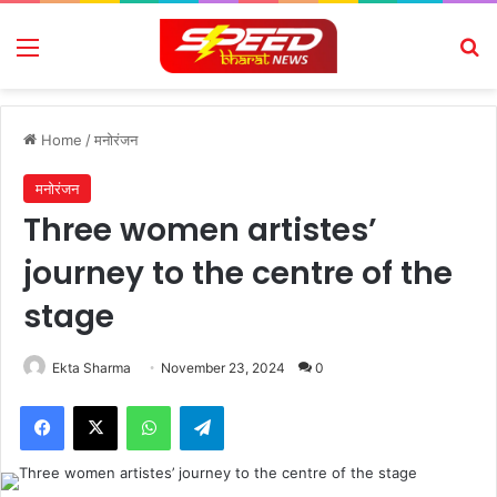
Menu
Se
Home
/
मनोरंजन
मनोरंजन
Three women artistes’
journey to the centre of the
stage
Ekta Sharma
November 23, 2024
0
Facebook
X
WhatsApp
Telegram