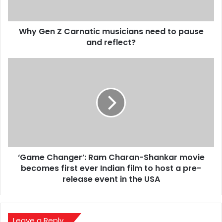
pause
and
Why Gen Z Carnatic musicians need to pause
reflect?
and reflect?
‘Game
Changer’:
Ram
Charan-
Shankar
movie
becomes
first
ever
‘Game Changer’: Ram Charan-Shankar movie
Indian
film
becomes first ever Indian film to host a pre-
to
release event in the USA
host
a
pre-
release
Leave a Reply