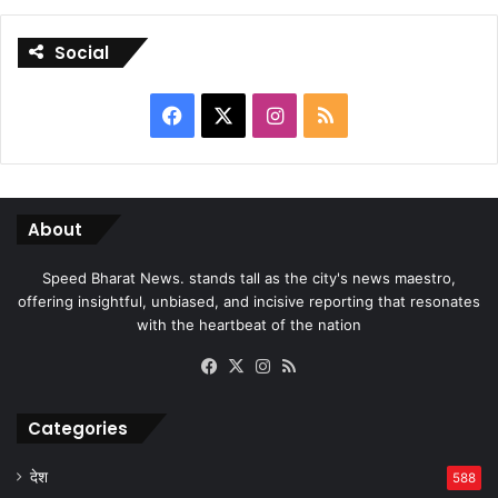
Social
Facebook
X
Instagram
RSS
About
Speed Bharat News. stands tall as the city's news maestro,
offering insightful, unbiased, and incisive reporting that resonates
with the heartbeat of the nation
Facebook
X
Instagram
RSS
Categories
देश
588