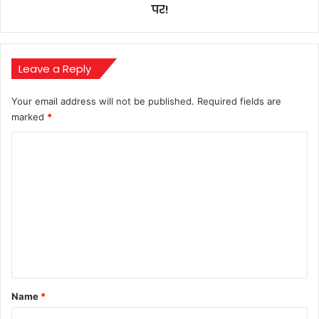
रन,
पर!
भारत
ने
कर
दिया
Leave a Reply
गेम
ओवर
Your email address will not be published.
Required fields are
–
marked
*
रोमांच
चरम
C
पर!
o
m
m
e
n
t
*
Name
*