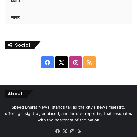
विज्ञान
व्यापार
Social
Facebook
X
Instagram
RSS
About
Speed Bharat News. stands tall as the city's news maestro,
offering insightful, unbiased, and incisive reporting that resonates
with the heartbeat of the nation
Facebook
X
Instagram
RSS