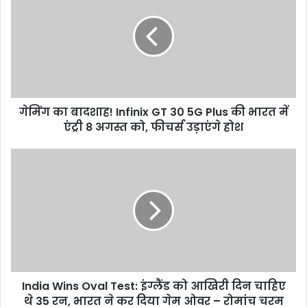
बादशाह!
Infinix
GT
30
5G
Plus
की
गेमिंग का बादशाह! Infinix GT 30 5G Plus की भारत में
भारत
में
एंट्री 8 अगस्त को, फीचर्स उड़ाएंगे होश
एंट्री
8
India
अगस्त
Wins
को,
Oval
फीचर्स
Test:
उड़ाएंगे
इंग्लैंड
होश
को
आखिरी
दिन
चाहिए
India Wins Oval Test: इंग्लैंड को आखिरी दिन चाहिए
थे
35
थे 35 रन, भारत ने कर दिया गेम ओवर – रोमांच चरम