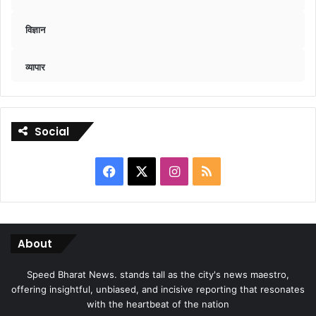
विज्ञान
व्यापार
Social
Facebook
X
Instagram
RSS
About
Speed Bharat News. stands tall as the city's news maestro,
offering insightful, unbiased, and incisive reporting that resonates
with the heartbeat of the nation