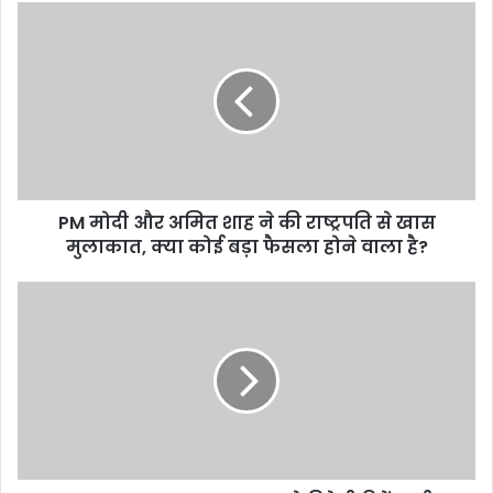
PM
मोदी
और
अमित
शाह
ने
की
राष्ट्रपति
से
PM मोदी और अमित शाह ने की राष्ट्रपति से खास
खास
मुलाकात,
मुलाकात, क्या कोई बड़ा फैसला होने वाला है?
क्या
कोई
Premier
बड़ा
Explosives
फैसला
shares
होने
को
वाला
विदेशी
है?
डिफेंस
डील,
शेयर
9.6%