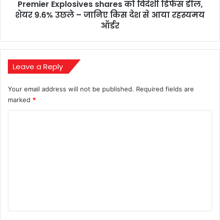
Premier Explosives shares को विदेशी डिफेंस डील,
उछले
–
शेयर 9.6% उछले – जानिए किस देश से आया रहस्यमय
जानिए
ऑर्डर
किस
देश
से
आया
Leave a Reply
रहस्यमय
ऑर्डर
Your email address will not be published.
Required fields are
marked
*
C
o
m
m
e
n
t