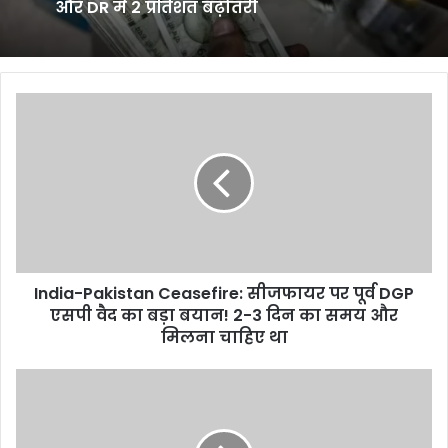
और DR में 2 प्रतिशत बढ़ोतरी
India-
Pakistan
Ceasefire:
सीजफायर
पर
पूर्व
DGP
एसपी
वैद
India-Pakistan Ceasefire: सीजफायर पर पूर्व DGP
का
बड़ा
एसपी वैद का बड़ा बयान! 2-3 दिन का समय और
बयान!
मिलना चाहिए था
2-
3
Bob
दिन
Cowper
का
Passes
समय
Away: