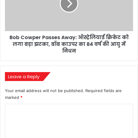
और
ऑस्ट्रेलियाई
मिलना
क्रिकेट
चाहिए
को
था
लगा
बड़ा
Bob Cowper Passes Away: ऑस्ट्रेलियाई क्रिकेट को
झटका,
बॉब
लगा बड़ा झटका, बॉब काउपर का 84 वर्ष की आयु में
काउपर
निधन
का
84
वर्ष
की
Leave a Reply
आयु
में
Your email address will not be published.
Required fields are
निधन
marked
*
C
o
m
m