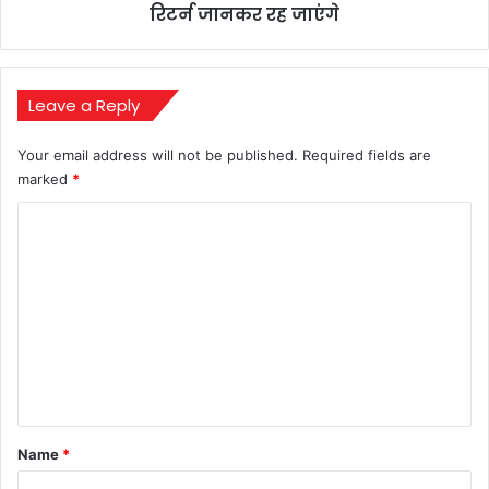
जानकर
रिटर्न जानकर रह जाएंगे
रह
जाएंगे
Leave a Reply
Your email address will not be published.
Required fields are
marked
*
C
o
m
m
e
n
t
*
Name
*