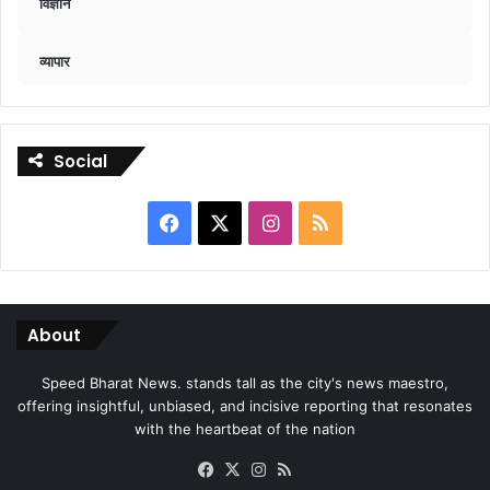
विज्ञान
व्यापार
Social
Facebook
X
Instagram
RSS
About
Speed Bharat News. stands tall as the city's news maestro,
offering insightful, unbiased, and incisive reporting that resonates
with the heartbeat of the nation
Facebook
X
Instagram
RSS