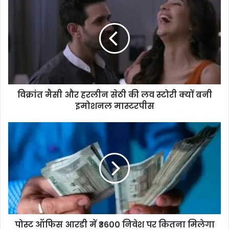
मैसी
और
हरलीन
सेठी
की
लव
स्टोरी
क्यों
विक्रांत मैसी और हरलीन सेठी की लव स्टोरी क्यों बनी
बनी
इमोशनल
इमोशनल मास्टरपीस
मास्टरपीस
पोस्ट
ऑफिस
आरडी
में
₹3600
निवेश
पर
कितना
मिलेगा
पोस्ट ऑफिस आरडी में ₹3600 निवेश पर कितना मिलेगा
रिटर्न