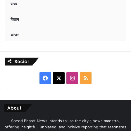
राज्य
विज्ञान
व्यापार
Social
Facebook
X
Instagram
RSS
About
Speed Bharat News. stands tall as the city's news maestro,
offering insightful, unbiased, and incisive reporting that resonates