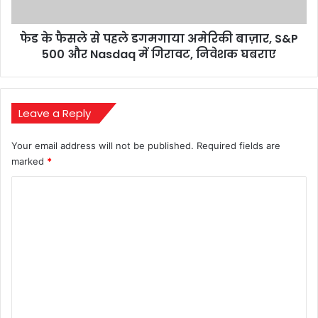
बाज़ार,
S&P
फेड के फैसले से पहले डगमगाया अमेरिकी बाज़ार, S&P
500
और
500 और Nasdaq में गिरावट, निवेशक घबराए
Nasdaq
में
गिरावट,
निवेशक
Leave a Reply
घबराए
Your email address will not be published.
Required fields are
marked
*
C
o
m
m
e
n
t