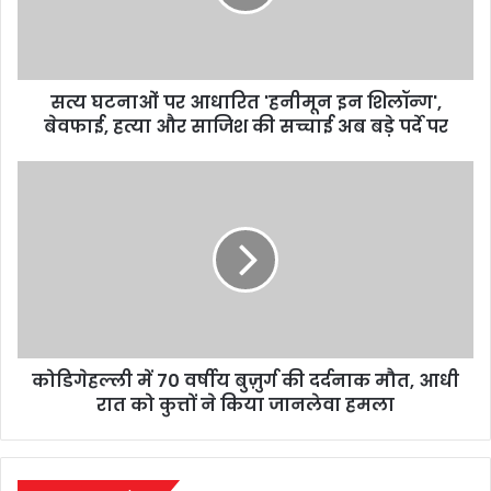
इन
शिलॉन्ग',
बेवफाई,
हत्या
सत्य घटनाओं पर आधारित 'हनीमून इन शिलॉन्ग',
और
साजिश
बेवफाई, हत्या और साजिश की सच्चाई अब बड़े पर्दे पर
की
सच्चाई
कोडिगेहल्ली
अब
में
बड़े
70
पर्दे
वर्षीय
पर
बुज़ुर्ग
की
दर्दनाक
मौत,
आधी
कोडिगेहल्ली में 70 वर्षीय बुज़ुर्ग की दर्दनाक मौत, आधी
रात
को
रात को कुत्तों ने किया जानलेवा हमला
कुत्तों
ने
किया