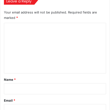
जानलेवा
Leave a Reply
हमला
Your email address will not be published.
Required fields are
marked
*
C
o
m
m
e
n
t
*
Name
*
Email
*