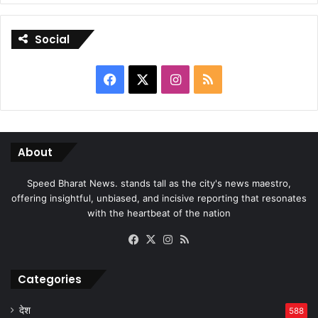
Social
Facebook
X
Instagram
RSS
About
Speed Bharat News. stands tall as the city's news maestro,
offering insightful, unbiased, and incisive reporting that resonates
with the heartbeat of the nation
Facebook
X
Instagram
RSS
Categories
देश
588