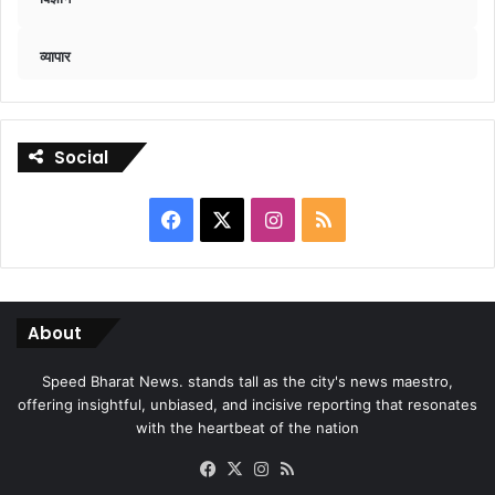
व्यापार
Social
Facebook
X
Instagram
RSS
About
Speed Bharat News. stands tall as the city's news maestro,
offering insightful, unbiased, and incisive reporting that resonates
with the heartbeat of the nation
Facebook
X
Instagram
RSS