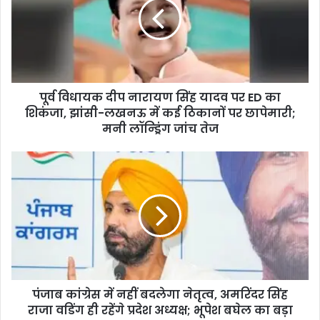
नारायण
सिंह
यादव
पर
ED
का
पूर्व विधायक दीप नारायण सिंह यादव पर ED का
शिकंजा,
झांसी-
शिकंजा, झांसी-लखनऊ में कई ठिकानों पर छापेमारी;
लखनऊ
मनी लॉन्ड्रिंग जांच तेज
में
कई
पंजाब
ठिकानों
कांग्रेस
पर
में
छापेमारी;
नहीं
मनी
बदलेगा
लॉन्ड्रिंग
नेतृत्व,
जांच
अमरिंदर
तेज
सिंह
राजा
पंजाब कांग्रेस में नहीं बदलेगा नेतृत्व, अमरिंदर सिंह
वडिंग
ही
राजा वडिंग ही रहेंगे प्रदेश अध्यक्ष; भूपेश बघेल का बड़ा