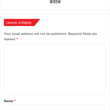
रहेंगे
बयान
प्रदेश
अध्यक्ष;
भूपेश
बघेल
Leave a Reply
का
बड़ा
Your email address will not be published.
Required fields are
बयान
marked
*
C
o
m
m
e
n
t
*
Name
*