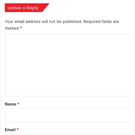
दी
खास
Leave a Reply
बधाई
Your email address will not be published.
Required fields are
marked
*
C
o
m
m
e
n
t
*
Name
*
Email
*