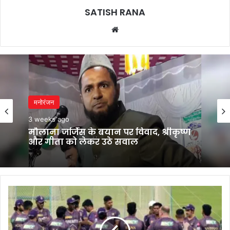
SATISH RANA
Website
मनोरंजन
3 weeks ago
मौलाना जर्जिस के बयान पर विवाद, श्रीकृष्ण
और गीता को लेकर उठे सवाल
IPL
में
KKR
को