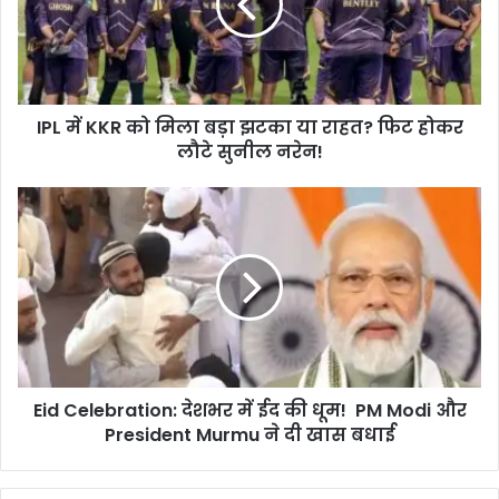
मिला
बड़ा
झटका
या
राहत?
IPL में KKR को मिला बड़ा झटका या राहत? फिट होकर
फिट
होकर
लौटे सुनील नरेन!
लौटे
सुनील
Eid
नरेन!
Celebration:
देशभर
में
ईद
की
धूम!
PM
Modi
Eid Celebration: देशभर में ईद की धूम! PM Modi और
और
President
President Murmu ने दी खास बधाई
Murmu
ने