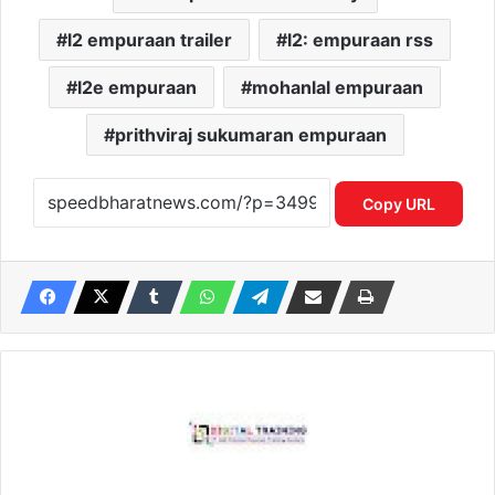
l2 empuraan trailer
l2: empuraan rss
l2e empuraan
mohanlal empuraan
prithviraj sukumaran empuraan
Copy URL