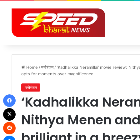
Home
/
मनोरंजन
/
‘Kadhalikka Neramillai’ movie review: Nith
opts for moments over magnificence
मनोरंजन
Facebook
‘Kadhalikka Neram
X
Nithya Menen and
Reddit
brilliant in a bre
Messenger