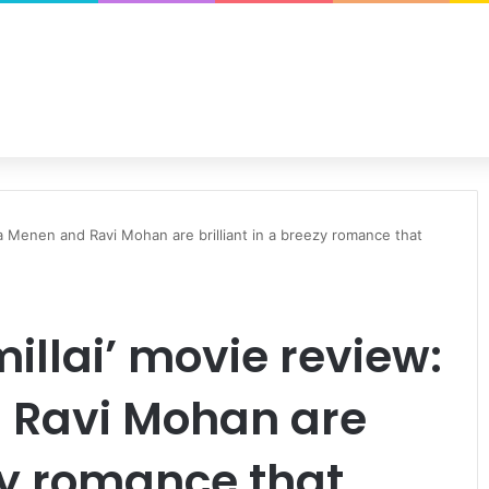
ya Menen and Ravi Mohan are brilliant in a breezy romance that
illai’ movie review:
 Ravi Mohan are
ezy romance that