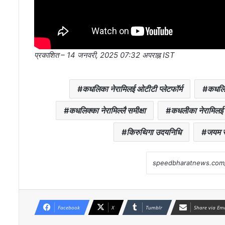
प्रकाशित
– 14 जनवरी, 2025 07:32 अपराह्न IST
कधलिका नेरामिलई ओटीटी प्लेटफॉर्म
कधलिक
कधलिक्का नेरामिल्लै समीक्षा
कधलीका नेरामिलई फ
किरुथिगा उदयनिधि
जयम र
Facebook
X
Tumblr
Share via Em