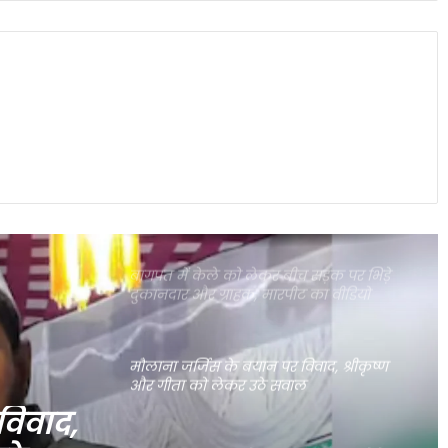
दिल्ली में गुरु रंधावा के जिम पर फायरिंग,
लॉरेंस बिश्नोई गैंग ने ली जिम्मेदारी; इलाके में
दहशत
पंजाब की इस योजना ने गंभीर बीमारियों से
जूझते परिवारों को बड़ी राहत दी
बागपत में केले को लेकर बीच सड़क पर भिड़े
दुकानदार और ग्राहक, मारपीट का वीडियो
वायरल
मौलाना जर्जिस के बयान पर विवाद, श्रीकृष्ण
और गीता को लेकर उठे सवाल
भगवंत मान का कांग्रेस पर बड़ा हमला, बोले-
मुख्यमंत्री बनने से पहले ही कुर्सी की लड़ाई शुरू