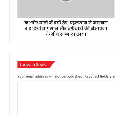
पहलगाम
में
माइनस
4.3
कश्मीर घाटी में बढ़ी ठंड, पहलगाम में माइनस
डिग्री
तापमान
4.3 डिग्री तापमान और बर्फबारी की संभावना
और
के बीच सन्नाटा छाया
बर्फबारी
की
संभावना
के
बीच
Leave a Reply
सन्नाटा
छाया
Your email address will not be published.
Required fields a
C
o
m
m