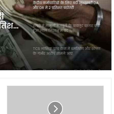
केंद्रीय कर्मचारियों के लिए बड़ी खुशखबरी DA
और DR में 2 प्रतिशत बढ़ोतरी
़ी
रतिशत
रुपये में मामूली मजबूती के बावजूद बाजार क्यों
हुआ लाल निशान में बंद
TCS नासिक ब्रांच केस में धर्मांतरण और शोषण
के गंभीर आरोप सामने आए
बाजार गिरा लेकिन इन कंपनियों ने निवेशकों
को बना दिया करोड़पति जैसी कमाई
New
Delhi
Mirae Asset Consumer Fund ने निवेशकों
से
को दिया 25 प्रतिशत तक का दमदार रिटर्न
पटना
तक