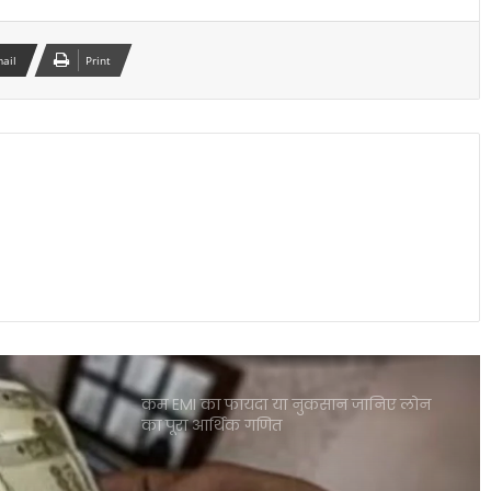
शेयर बाजार में विदेशी निवेशकों की भारी
बिकवाली से मचा हड़कंप लगातार निकासी जारी
mail
Print
इलेक्ट्रिक कारें क्यों होती हैं ज्यादा भारी? जानिए
वजन के फायदे और नुकसान
पोस्ट ऑफिस आरडी में ₹3600 निवेश पर कितना
मिलेगा रिटर्न जानकर रह जाएंगे
शेयर बाजार में भारी गिरावट सेंसेक्स 900 अंक
टूटा निफ्टी पर भी दबाव जारी
कम EMI का फायदा या नुकसान जानिए लोन
का पूरा आर्थिक गणित