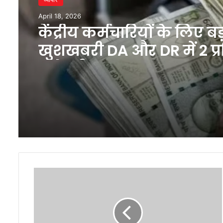
April 18, 2026
केंद्रीय कर्मचारियों के लिए बड
खुशखबरी DA और DR में 2 प्
बढ़ोतरी
कश्मीर
घाटी
में
बढ़ी
ठंड,