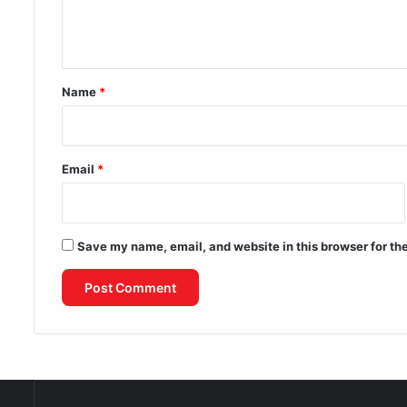
e
n
t
*
Name
*
Email
*
Save my name, email, and website in this browser for th