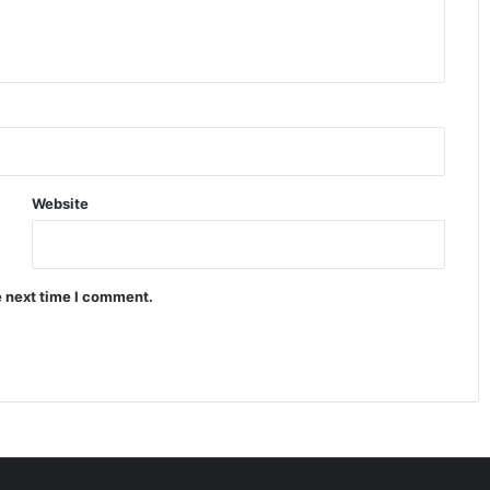
केंद्रीय कर्मचारियों के लिए बड़ी खुशखबरी DA
और DR में 2 प्रतिशत बढ़ोतरी
रुपये में मामूली मजबूती के बावजूद बाजार क्यों
हुआ लाल निशान में बंद
Website
TCS नासिक ब्रांच केस में धर्मांतरण और शोषण
के गंभीर आरोप सामने आए
e next time I comment.
बाजार गिरा लेकिन इन कंपनियों ने निवेशकों
को बना दिया करोड़पति जैसी कमाई