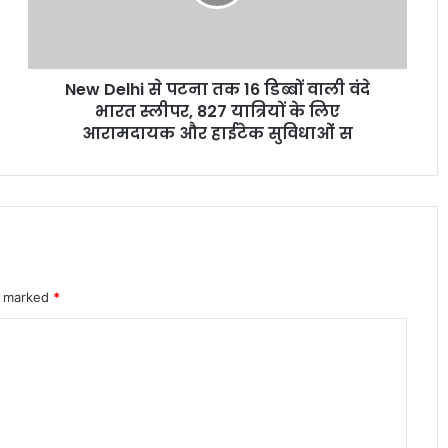
16
शेयर बाजार में विदेशी निवेशकों की भारी
डिब्बों
बिकवाली से मचा हड़कंप लगातार निकासी जारी
वाली
वंदे
New Delhi से पटना तक 16 डिब्बों वाली वंदे
भारत
इलेक्ट्रिक कारें क्यों होती हैं ज्यादा भारी? जानिए
स्लीपर,
भारत स्लीपर, 827 यात्रियों के लिए
वजन के फायदे और नुकसान
827
आरामदायक और हाईटेक सुविधाओं स
यात्रियों
के
पोस्ट ऑफिस आरडी में ₹3600 निवेश पर कितना
लिए
मिलेगा रिटर्न जानकर रह जाएंगे
आरामदायक
और
हाईटेक
सुविधाओं
शेयर बाजार में भारी गिरावट सेंसेक्स 900 अंक
re marked
स
*
टूटा निफ्टी पर भी दबाव जारी
कम EMI का फायदा या नुकसान जानिए लोन
का पूरा आर्थिक गणित