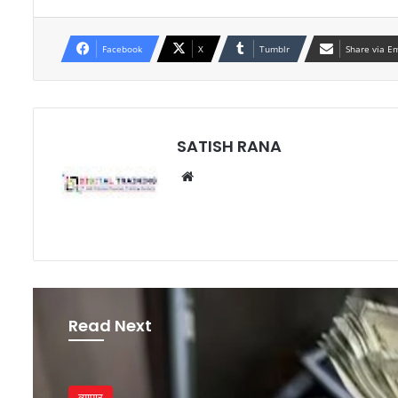
Facebook
X
Tumblr
Share via E
SATISH RANA
Website
Read Next
व्यापार