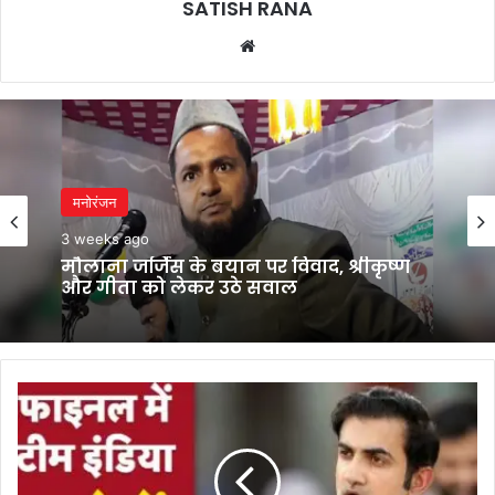
SATISH RANA
Website
मनोरंजन
मनोरंजन
3 weeks ago
3 weeks ago
मौलाना जर्जिस के बयान पर विवाद, श्रीकृष्ण
और गीता को लेकर उठे सवाल
टीम
भगवंत मान का कांग्रेस पर बड़ा हमला, बोले-
मुख्यमंत्री बनने से पहले ही कुर्सी की लड़ाई शुरू
इंडिया
के
चैंपियंस
ट्रॉफी