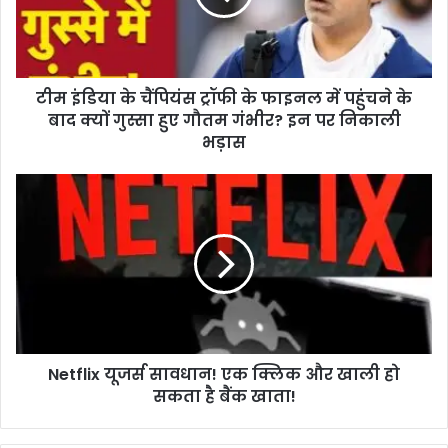
के
फाइनल
में
पहुंचने
टीम इंडिया के चैंपियंस ट्रॉफी के फाइनल में पहुंचने के
के
बाद
बाद क्यों गुस्सा हुए गौतम गंभीर? इन पर निकाली
क्यों
भड़ास
गुस्सा
हुए
Netflix
गौतम
यूजर्स
गंभीर?
सावधान!
इन
एक
पर
क्लिक
निकाली
और
भड़ास
खाली
हो
सकता
Netflix यूजर्स सावधान! एक क्लिक और खाली हो
है
बैंक
सकता है बैंक खाता!
खाता!