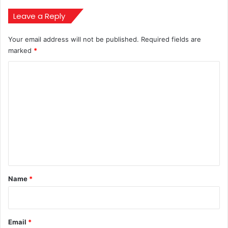
Leave a Reply
Your email address will not be published.
Required fields are
marked
*
C
o
m
m
e
n
t
*
Name
*
Email
*