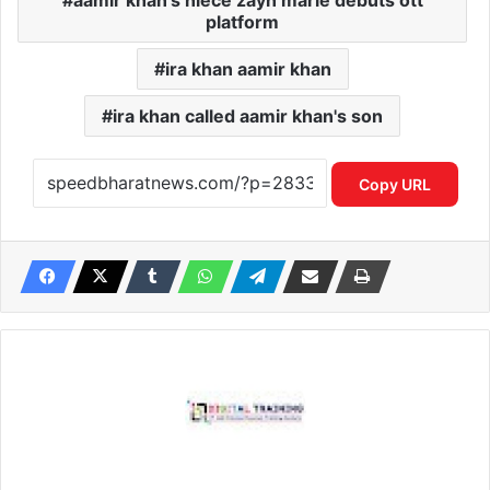
platform
ira khan aamir khan
ira khan called aamir khan's son
Copy URL