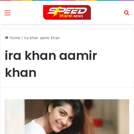
Menu
Se
Home
/
ira khan aamir khan
ira khan aamir
khan