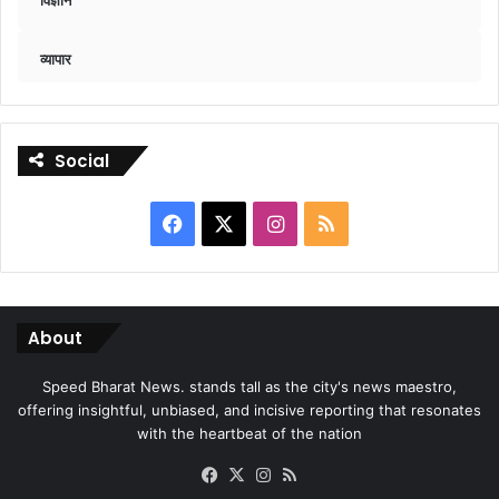
व्यापार
Social
Facebook
X
Instagram
RSS
About
Speed Bharat News. stands tall as the city's news maestro,
offering insightful, unbiased, and incisive reporting that resonates
with the heartbeat of the nation
Facebook
X
Instagram
RSS