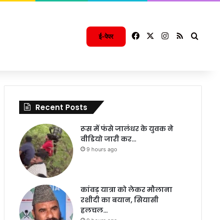
Facebook
X
Instagram
RSS
Searc
ई-पेपर
Recent Posts
रूस में फंसे जालंधर के युवक ने
वीडियो जारी कर…
9 hours ago
कांवड़ यात्रा को लेकर मौलाना
रशीदी का बयान, सियासी
हलचल…