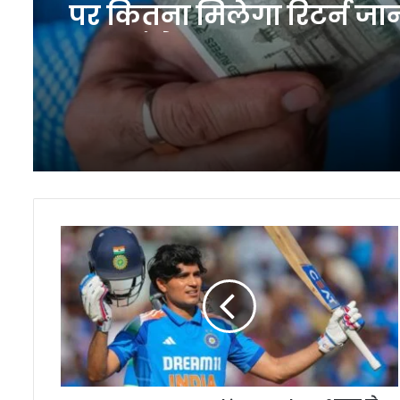
पर कितना मिलेगा रिटर्न ज
रह जाएंगे
ICC
Test
Team
Rankings
Update:
भारत
से
हार
के