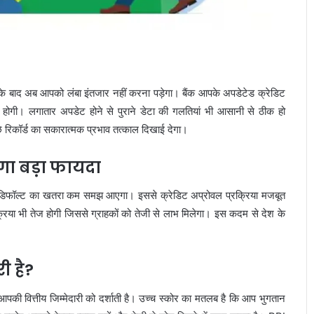
Mirae Asset Consumer Fund ने निवेशकों
को दिया 25 प्रतिशत तक का दमदार रिटर्न
न के बाद अब आपको लंबा इंतजार नहीं करना पड़ेगा। बैंक आपके अपडेटेड क्रेडिट
ेज होगी। लगातार अपडेट होने से पुराने डेटा की गलतियां भी आसानी से ठीक हो
 रिकॉर्ड का सकारात्मक प्रभाव तत्काल दिखाई देगा।
शेयर बाजार में विदेशी निवेशकों की भारी
बिकवाली से मचा हड़कंप लगातार निकासी जारी
लेगा बड़ा फायदा
लोन डिफॉल्ट का खतरा कम समझ आएगा। इससे क्रेडिट अप्रोवल प्रक्रिया मजबूत
इलेक्ट्रिक कारें क्यों होती हैं ज्यादा भारी? जानिए
वजन के फायदे और नुकसान
रिया भी तेज होगी जिससे ग्राहकों को तेजी से लाभ मिलेगा। इस कदम से देश के
पोस्ट ऑफिस आरडी में ₹3600 निवेश पर कितना
री है?
मिलेगा रिटर्न जानकर रह जाएंगे
आपकी वित्तीय जिम्मेदारी को दर्शाती है। उच्च स्कोर का मतलब है कि आप भुगतान