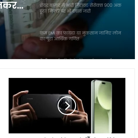
ानकर
शेयर बाजार में भारी गिरावट सेंसेक्स 900 अंक
टूटा निफ्टी पर भी दबाव जारी
कम EMI का फायदा या नुकसान जानिए लोन
का पूरा आर्थिक गणित
केंद्रीय कर्मचारियों के लिए बड़ी खुशखबरी DA
और DR में 2 प्रतिशत बढ़ोतरी
Amazon
Black
रुपये में मामूली मजबूती के बावजूद बाजार क्यों
Friday
हुआ लाल निशान में बंद
Sale
में
Xiaomi
TCS नासिक ब्रांच केस में धर्मांतरण और शोषण
14
के गंभीर आरोप सामने आए
Civi
पर