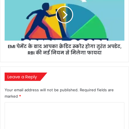
आरोप,
के
चुनाव
बाद
आयोग
आपका
पर
क्रेडिट
बढ़ा
स्कोर
दबाव
होगा
तुरंत
EMI पेमेंट के बाद आपका क्रेडिट स्कोर होगा तुरंत अपडेट,
अपडेट,
RBI
RBI की नई नियम से मिलेगा फायदा
की
नई
नियम
से
Leave a Reply
मिलेगा
फायदा
Your email address will not be published.
Required fields are
marked
*
C
o
m