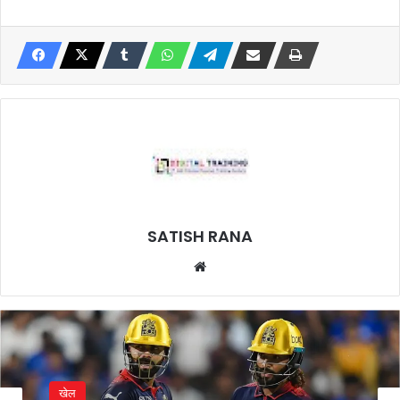
SATISH RANA
Website
खेल