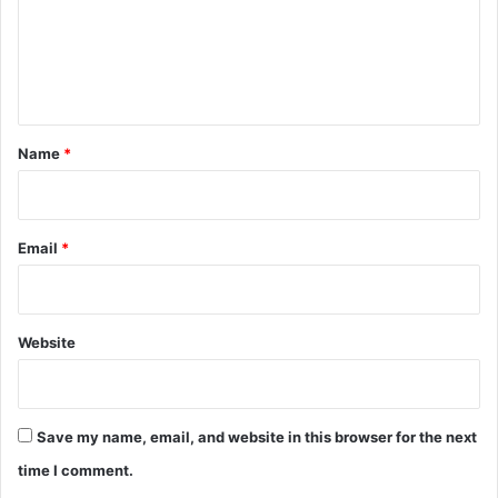
m
e
n
t
*
Name
*
Email
*
Website
Save my name, email, and website in this browser for the next
time I comment.