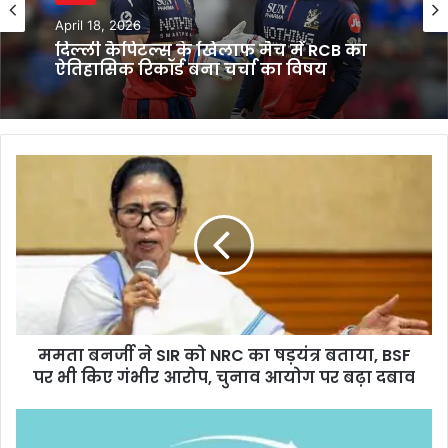
April 18, 2026
दिल्ली कैपिटल्स के खिलाफ मैच में RCB का
ऐतिहासिक रिकॉर्ड बना चर्चा का विषय
ममता
बनर्जी
ने
SIR
को
NRC
का
षड़यंत्र
बताया,
ममता बनर्जी ने SIR को NRC का षड़यंत्र बताया, BSF
BSF
पर
पर भी किए गंभीर आरोप, चुनाव आयोग पर बढ़ा दबाव
भी
किए
EMI
गंभीर
पेमेंट