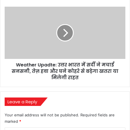
ज्यादा
ब्याज
Weather
दर,
Upadte:
जानिए
उत्तर
कैसे
भारत
कमाए
में
ज्यादा।
सर्दी
ने
मचाई
सनसनी,
Weather Upadte: उत्तर भारत में सर्दी ने मचाई
तेज़
हवा
सनसनी, तेज़ हवा और घने कोहरे से बढ़ेगा खतरा या
और
मिलेगी राहत
घने
कोहरे
से
बढ़ेगा
Leave a Reply
खतरा
या
Your email address will not be published.
Required fields are
मिलेगी
marked
*
राहत