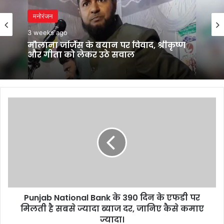
मनोरंजन
3 weeks ago
मौलाना जर्जिस के बयान पर विवाद, श्रीकृष्ण
और गीता को लेकर उठे सवाल
Punjab
National
Bank
के
390
दिन
के
एफडी
पर
Punjab National Bank के 390 दिन के एफडी पर
मिलती
है
मिलती है सबसे ज्यादा ब्याज दर, जानिए कैसे कमाए
सबसे
ज्यादा।