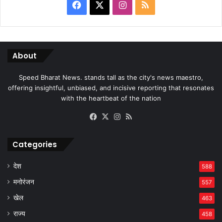
Facebook
X
Instagram
RSS
About
Speed Bharat News. stands tall as the city's news maestro,
offering insightful, unbiased, and incisive reporting that resonates
with the heartbeat of the nation
Facebook
X
Instagram
RSS
Categories
देश
588
मनोरंजन
557
खेल
463
राज्य
458