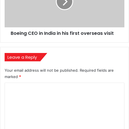
in
his
first
overseas
visit
Boeing CEO in India in his first overseas visit
Leave a Reply
Your email address will not be published.
Required fields are
marked
*
C
o
m
m
e