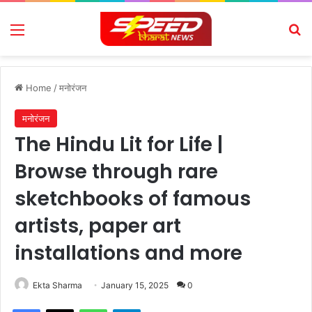
Menu
Se
Home
/
मनोरंजन
मनोरंजन
The Hindu Lit for Life |
Browse through rare
sketchbooks of famous
artists, paper art
installations and more
Ekta Sharma
January 15, 2025
0
Facebook
X
WhatsApp
Telegram