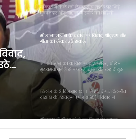
बागपत में केले को लेकर बीच सड़क पर भिड़े
दुकानदार और ग्राहक, मारपीट का वीडियो
वायरल
मौलाना जर्जिस के बयान पर विवाद, श्रीकृष्ण और
गीता को लेकर उठे सवाल
विवाद,
उठे
भगवंत मान का कांग्रेस पर बड़ा हमला, बोले-
मुख्यमंत्री बनने से पहले ही कुर्सी की लड़ाई शुरू
रिलीज के 2 दिन बाद OTT से हटाई गई दिलजीत
दोसांझ की ‘सतलुज (पंजाब 95)’, विवाद ने
पकड़ा राजनीतिक रंग
गोरखपुर में सीएम योगी का विपक्ष पर हमला,
राजनीति पर दिया बड़ा संदेश