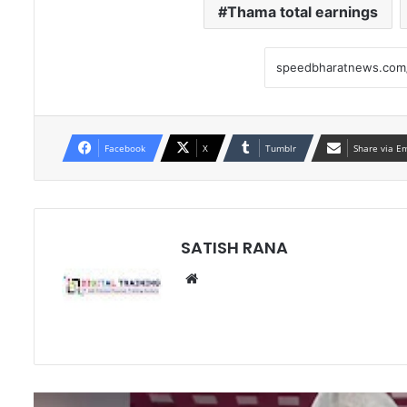
Thama total earnings
Facebook
X
Tumblr
Share via E
SATISH RANA
Website