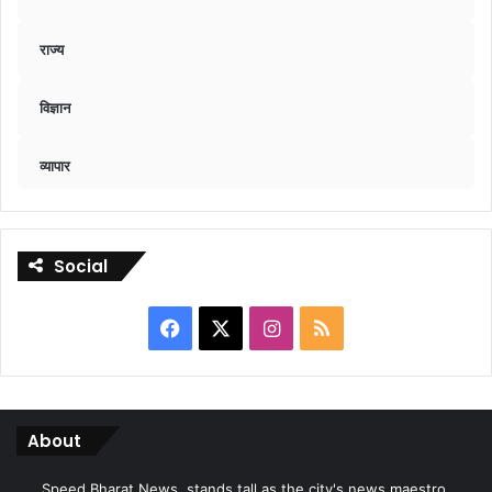
राज्य
विज्ञान
व्यापार
Social
Facebook
X
Instagram
RSS
About
Speed Bharat News. stands tall as the city's news maestro,