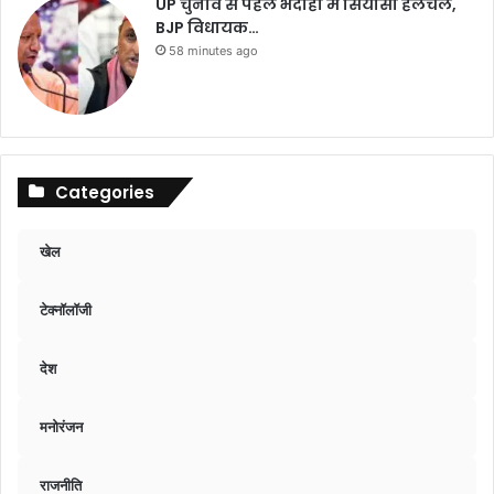
UP चुनाव से पहले भदोही में सियासी हलचल,
BJP विधायक…
58 minutes ago
Categories
खेल
टेक्नॉलॉजी
देश
मनोरंजन
राजनीति