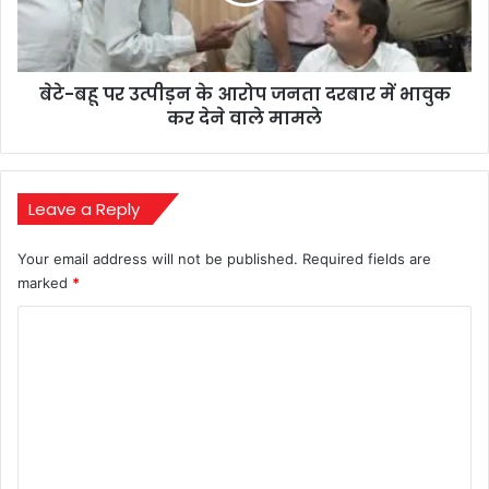
आरोप
जनता
दरबार
में
बेटे-बहू पर उत्पीड़न के आरोप जनता दरबार में भावुक
भावुक
कर
कर देने वाले मामले
देने
वाले
मामले
Leave a Reply
Your email address will not be published.
Required fields are
marked
*
C
o
m
m
e
n