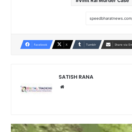
Vinit Rai Murder Case
Facebook
X
Tumblr
Share via E
SATISH RANA
Website