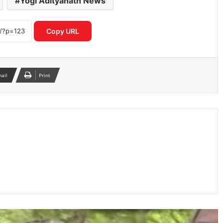
Yogi Adityanath News
ट्रेन के खाने को लेकर रेल मंत्री का बड़ा दावा,
सिर्फ 0.0008% शिकायतें
Copy URL
PM मोदी का वीडियो प्रतिबंधित होने के मामले में
Meta की बढ़ीं मुश्किलें, MeitY सचिव से हुई
अहम बैठक
mail
Print
पंजाब विधानसभा में विवाद, गनीव कौर मजीठिया
से कथित अभद्रता पर अकाली दल ने उठाए
सवाल
DTC ने शुरू की नई बस सेवा, नरेला और
बाकनेर के यात्रियों को मिलेगी बड़ी राहत
बांकीपुर उपचुनाव में हार के बाद RJD में बढ़ी
अंदरूनी कलह, नेताओं के बीच तेज हुई
बयानबाजी