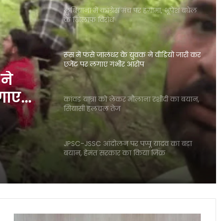
लुधियाना में कांग्रेस मंच पर हंगामा, भूपेश बघेल
के खिलाफ विरोध
रूस में फंसे जालंधर के युवक ने वीडियो जारी कर
एजेंट पर लगाए गंभीर आरोप
ने
गाए
कांवड़ यात्रा को लेकर मौलाना रशीदी का बयान,
सियासी हलचल तेज
JPSC-JSSC आंदोलन पर पप्पू यादव का बड़ा
बयान, हेमंत सरकार का किया जिक्र
लखनऊ के पारा में छात्रा की हत्या से सनसनी,
आरोपी मौके से पकड़ा गया
बाली