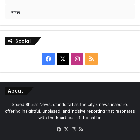
व्यापार
Social
Facebook
X
Instagram
RSS
About
Speed Bharat News. stands tall as the city's news maestro,
offering insightful, unbiased, and incisive reporting that resonates
with the heartbeat of the nation
Facebook
X
Instagram
RSS