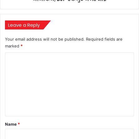
नजर
आई
Leave a Reply
Your email address will not be published.
Required fields are
marked
*
C
o
m
m
e
n
t
*
Name
*