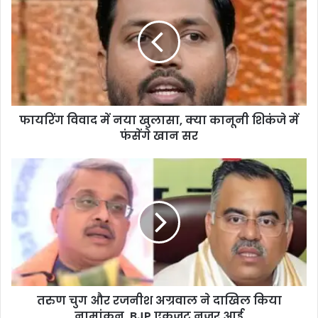
दी बिल को मंजूरी, छात्रों को मिलेगा 25% सीट
में
आरक्षण
नया
खुलासा,
क्या
कानूनी
शिकंजे
में
फायरिंग विवाद में नया खुलासा, क्या कानूनी शिकंजे में
फंसेंगे
खान
फंसेंगे खान सर
सर
तरुण
चुग
और
रजनीश
अग्रवाल
ने
दाखिल
किया
नामांकन,
तरुण चुग और रजनीश अग्रवाल ने दाखिल किया
BJP
एकजुट
नामांकन, BJP एकजुट नजर आई