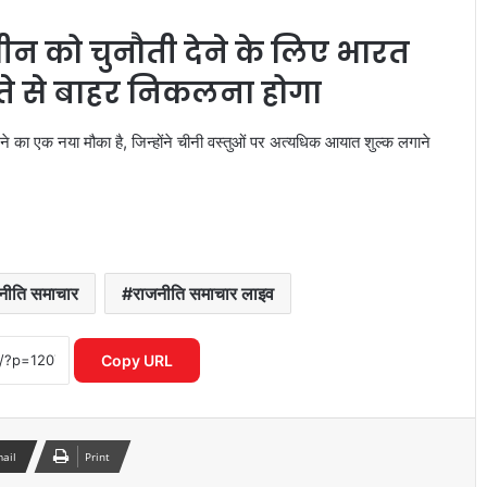
चीन को चुनौती देने के लिए भारत
स्ते से बाहर निकलना होगा
नने का एक नया मौका है, जिन्होंने चीनी वस्तुओं पर अत्यधिक आयात शुल्क लगाने
नीति समाचार
राजनीति समाचार लाइव
कांवड़ यात्रा को लेकर मौलाना रशीदी का बयान,
सियासी हलचल तेज
Copy URL
JPSC-JSSC आंदोलन पर पप्पू यादव का बड़ा
बयान, हेमंत सरकार का किया जिक्र
mail
Print