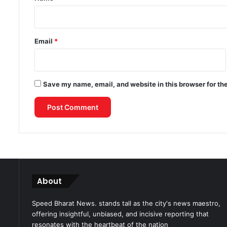
Email
*
Save my name, email, and website in this browser for th
About
Speed Bharat News. stands tall as the city's news maestro,
offering insightful, unbiased, and incisive reporting that
resonates with the heartbeat of the nation