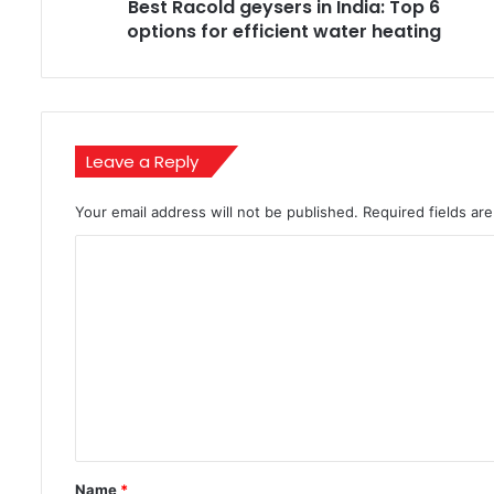
Best Racold geysers in India: Top 6
efficient
water
options for efficient water heating
heating
Leave a Reply
Your email address will not be published.
Required fields a
C
o
m
m
e
n
t
*
Name
*