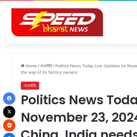
Home
/
राजनीति
/
Politics News Today Live Updates on Novem
the way of its factory owners
राजनीति
Facebook
Politics News Tod
X
November 23, 2024
Reddit
China, India needs
Messenger