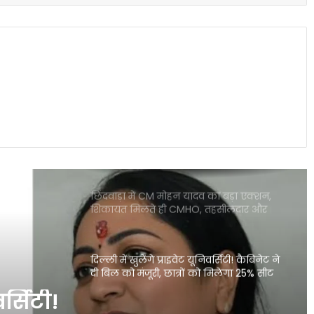
लखनऊ के पारा में छात्रा की हत्या से सनसनी,
आरोपी मौके से पकड़ा गया
ट्रेन के खाने को लेकर रेल मंत्री का बड़ा दावा,
सिर्फ 0.0008% शिकायतें
PM मोदी का वीडियो प्रतिबंधित होने के मामले में
Meta की बढ़ीं मुश्किलें, MeitY सचिव से हुई
अहम बैठक
छिंदवाड़ा में CM मोहन यादव का बड़ा एक्शन,
शिकायत मिलते ही CMHO, तहसीलदार और
पटवारी निलंबित
दिल्ली में खुलेंगे प्राइवेट यूनिवर्सिटी! कैबिनेट ने
दी बिल को मंजूरी, छात्रों को मिलेगा 25% सीट
आरक्षण
वर्सिटी!