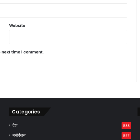
‘अमित शाह बोलेंगे तो विपक्ष को सुनना पड़ेगा’,
बोले किरेन रिजिजू
Website
लुधियाना में कांग्रेस मंच पर हंगामा, भूपेश बघेल
के खिलाफ विरोध
e next time I comment.
रूस में फंसे जालंधर के युवक ने वीडियो जारी कर
एजेंट पर लगाए गंभीर आरोप
Categories
देश
588
मनोरंजन
557