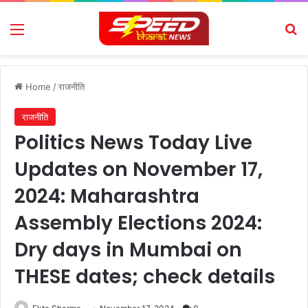
Menu
Se
Home
/
राजनीति
राजनीति
Politics News Today Live
Updates on November 17,
2024: Maharashtra
Assembly Elections 2024:
Dry days in Mumbai on
THESE dates; check details