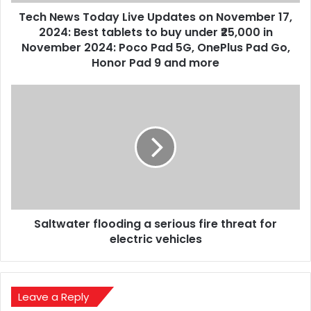
2024:
Tech News Today Live Updates on November 17,
Best
tablets
2024: Best tablets to buy under ₹25,000 in
to
November 2024: Poco Pad 5G, OnePlus Pad Go,
buy
Honor Pad 9 and more
under
₹25,000
Saltwater
in
flooding
November
a
2024:
serious
Poco
fire
Pad
threat
5G,
for
OnePlus
electric
Pad
vehicles
Go,
Saltwater flooding a serious fire threat for
Honor
electric vehicles
Pad
9
and
more
Leave a Reply