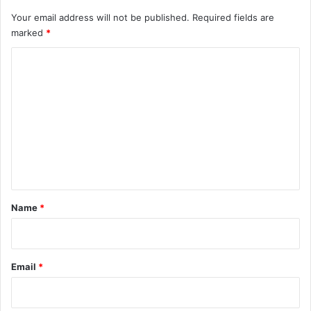
Your email address will not be published.
Required fields are
marked
*
C
o
m
m
e
n
t
*
Name
*
Email
*