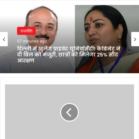
राजनीति
57 minutes ago
दिल्ली में खुलेंगे प्राइवेट यूनिवर्सिटी! कैबिनेट ने
दी बिल को मंजूरी, छात्रों को मिलेगा 25% सीट
आरक्षण
Tech
News
Today
Live
Updates
on
November
17,