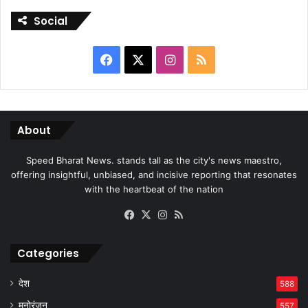
Social
Facebook
X
Instagram
RSS
About
Speed Bharat News. stands tall as the city's news maestro,
offering insightful, unbiased, and incisive reporting that resonates
with the heartbeat of the nation
Facebook
X
Instagram
RSS
Categories
देश
588
मनोरंजन
557