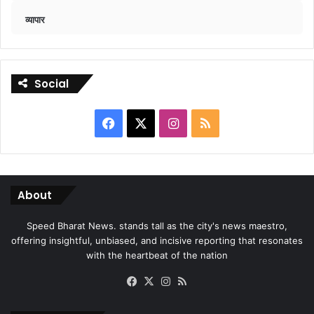
व्यापार
Social
Facebook
X
Instagram
RSS
About
Speed Bharat News. stands tall as the city's news maestro,
offering insightful, unbiased, and incisive reporting that resonates
with the heartbeat of the nation
Facebook
X
Instagram
RSS