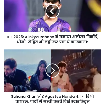
Ajinkya
Rahane
ने
बनाया
अनोखा
रिकॉर्ड,
धोनी-
IPL 2025: Ajinkya Rahane ने बनाया अनोखा रिकॉर्ड,
रोहित
भी
धोनी-रोहित भी नहीं कर पाए ये कारनामा!
नहीं
कर
Suhana
पाए
Khan
ये
और
कारनामा!
Agastya
Nanda
का
वीडियो
वायरल,
पार्टी
Suhana Khan और Agastya Nanda का वीडियो
में
मस्ती
वायरल, पार्टी में मस्ती करते दिखे स्टारकिड्स