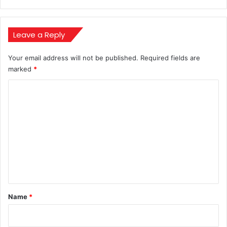
करते
दिखे
स्टारकिड्स
Leave a Reply
Your email address will not be published.
Required fields are
marked
*
C
o
m
m
e
n
t
*
Name
*