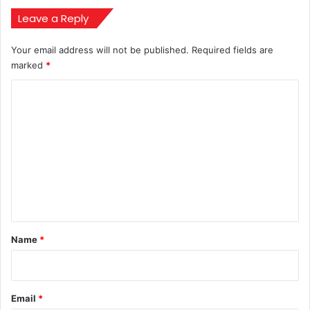
Australia
Tests
Leave a Reply
Your email address will not be published.
Required fields are
marked
*
C
o
m
m
e
n
t
*
Name
*
Email
*