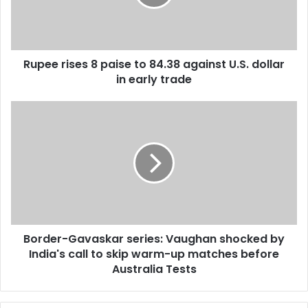
84.38
against
U.S.
dollar
Rupee rises 8 paise to 84.38 against U.S. dollar
in
early
in early trade
trade
Border-
Gavaskar
series:
Vaughan
shocked
by
India's
call
to
Border-Gavaskar series: Vaughan shocked by
skip
warm-
India's call to skip warm-up matches before
up
Australia Tests
matches
before