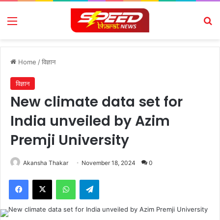
Menu
Se
Home
/
विज्ञान
विज्ञान
New climate data set for
India unveiled by Azim
Premji University
Akansha Thakar
November 18, 2024
0
Facebook
X
WhatsApp
Telegram