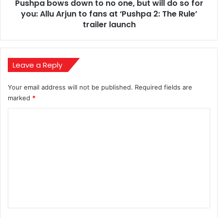
Pushpa bows down to no one, but will do so for
so
for
you: Allu Arjun to fans at ‘Pushpa 2: The Rule’
you:
trailer launch
Allu
Arjun
to
fans
Leave a Reply
at
‘Pushpa
Your email address will not be published.
Required fields are
2:
marked
*
The
Rule’
C
trailer
o
launch
m
m
e
n
t
*