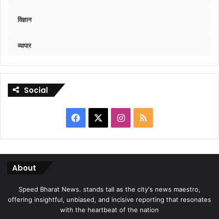
विज्ञान
व्यापार
Social
Facebook
X
Instagram
RSS
About
Speed Bharat News. stands tall as the city's news maestro,
offering insightful, unbiased, and incisive reporting that resonates
with the heartbeat of the nation