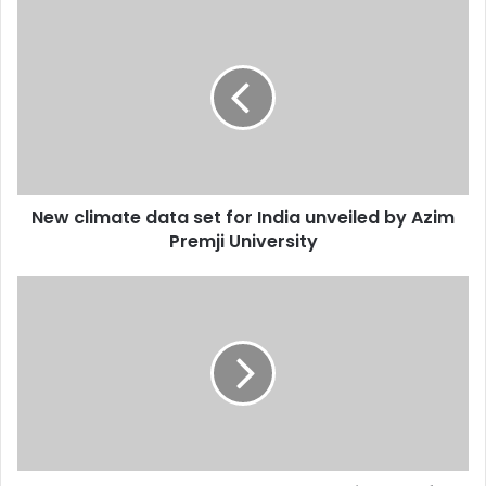
New
climate
data
set
for
India
unveiled
by
Azim
New climate data set for India unveiled by Azim
Premji
University
Premji University
Pushpa
bows
down
to
no
one,
but
will
do