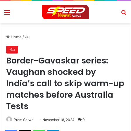
Menu
Se
Home
/
खेल
खेल
Border-Gavaskar series:
Vaughan shocked by
India’s call to skip warm-up
matches before Australia
Tests
Prem Satwal
November 18, 2024
0
Facebook
X
WhatsApp
Telegram