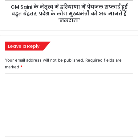
CM Saini के नेतृत्व में हरियाणा में पेयजल सप्लाई हुई
हुई
बहुत
बहुत बेहतर, प्रदेश के लोग मुख्यमंत्री को अब मानते हैं
बेहतर,
'जलदाता'
प्रदेश
के
लोग
मुख्यमंत्री
Leave a Reply
को
अब
Your email address will not be published.
Required fields are
मानते
marked
*
हैं
'जलदाता'
C
o
m
m
e
n
t