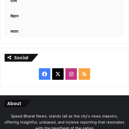
राज्य
विज्ञान
व्यापार
Social
Facebook
X
Instagram
RSS
About
Speed Bharat News. stands tall as the city's news maestro,
offering insightful, unbiased, and incisive reporting that resonates
with the heartbeat of the nation