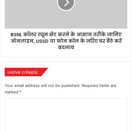
मीडिया
करने
बवाल
के
आसान
तरीके
जानिए
BSNL कॉलर ट्यून सेट करने के आसान तरीके जानिए
ऑनलाइन,
USSD
ऑनलाइन, USSD या फोन कॉल के जरिए घर बैठे करें
या
बदलाव
फोन
कॉल
के
जरिए
Leave a Reply
घर
बैठे
Your email address will not be published.
Required fields are
करें
marked
*
बदलाव
C
o
m
m