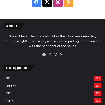
Facebook
X
Instagram
RSS
About
Speed Bharat News. stands tall as the city's news maestro,
offering insightful, unbiased, and incisive reporting that resonates
with the heartbeat of the nation
Facebook
X
Instagram
RSS
Categories
देश
588
मनोरंजन
557
खेल
463
व्यापार
452