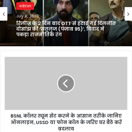
मनोरंजन
मनोरंजन
June 27, 2026
July 6, 2026
गोरखपुर में सीएम योगी का विपक्ष पर हमला,
राजनीति पर दिया बड़ा संदेश
रिलीज के 2 दिन बाद OTT से हटाई गई दिलजीत
दोसांझ की ‘सतलुज (पंजाब 95)’, विवाद ने
BSNL
पकड़ा राजनीतिक रंग
कॉलर
ट्यून
सेट
करने
के
आसान
तरीके
जानिए
BSNL कॉलर ट्यून सेट करने के आसान तरीके जानिए
ऑनलाइन,
USSD
ऑनलाइन, USSD या फोन कॉल के जरिए घर बैठे करें
या
बदलाव