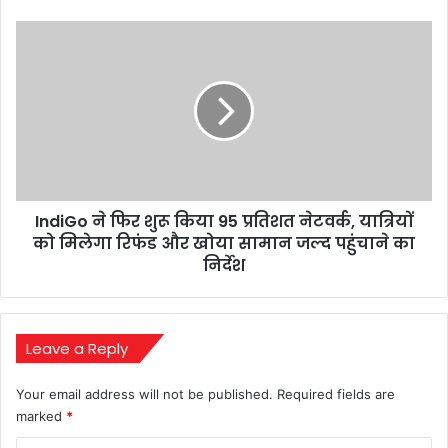
फोन
कॉल
IndiGo
के
ने
जरिए
फिर
घर
शुरू
बैठे
किया
करें
95
बदलाव
प्रतिशत
नेटवर्क,
यात्रियों
IndiGo ने फिर शुरू किया 95 प्रतिशत नेटवर्क, यात्रियों
को
मिलेगा
को मिलेगा रिफंड और खोया सामान जल्द पहुंचाने का
रिफंड
निर्देश
और
खोया
सामान
जल्द
Leave a Reply
पहुंचाने
का
Your email address will not be published.
Required fields are
निर्देश
marked
*