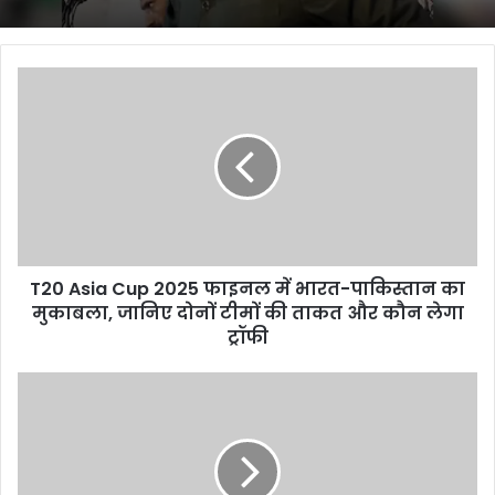
T20
Asia
Cup
2025
फाइनल
में
भारत-
पाकिस्तान
का
T20 Asia Cup 2025 फाइनल में भारत-पाकिस्तान का
मुकाबला,
जानिए
मुकाबला, जानिए दोनों टीमों की ताकत और कौन लेगा
दोनों
ट्रॉफी
टीमों
की
प्रधानमंत्री
ताकत
मोदी
और
ने
कौन
मन
लेगा
की