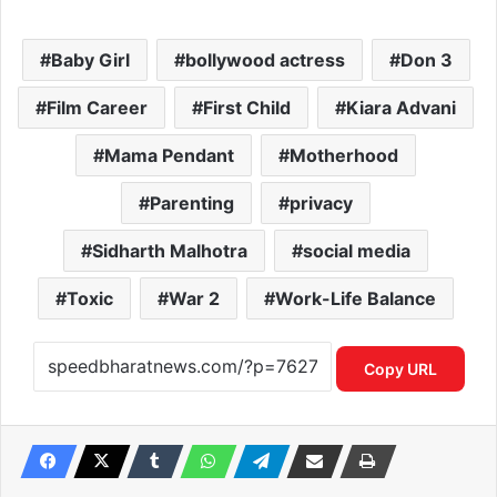
Baby Girl
bollywood actress
Don 3
Film Career
First Child
Kiara Advani
Mama Pendant
Motherhood
Parenting
privacy
Sidharth Malhotra
social media
Toxic
War 2
Work-Life Balance
Copy URL