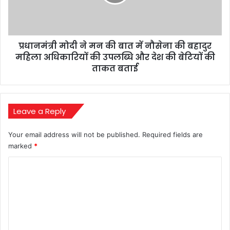
ट्रॉफी
बात
में
नौसेना
की
प्रधानमंत्री मोदी ने मन की बात में नौसेना की बहादुर
बहादुर
महिला
महिला अधिकारियों की उपलब्धि और देश की बेटियों की
अधिकारियों
ताकत बताई
की
उपलब्धि
और
देश
Leave a Reply
की
बेटियों
Your email address will not be published.
Required fields are
की
marked
*
ताकत
बताई
C
o
m
m
e