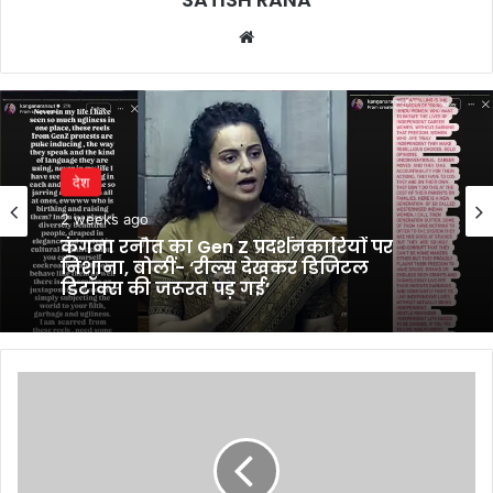
Website
देश
2 weeks ago
कंगना रनौत का Gen Z प्रदर्शनकारियों पर
निशाना, बोलीं- ‘रील्स देखकर डिजिटल
डिटॉक्स की जरूरत पड़ गई’
Kiara
Advani
ने
मां
बनने