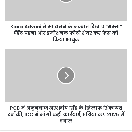
के
जज्बात
दिखाए
"मम्मा"
Kiara Advani ने मां बनने के जज्बात दिखाए "मम्मा"
पेंडेंट
पहना
पेंडेंट पहना और इमोशनल फोटो शेयर कर फैंस को
और
किया भावुक
इमोशनल
फोटो
PCB
शेयर
ने
कर
अर्जुनबाज
फैंस
अरशदीप
को
सिंह
किया
के
भावुक
खिलाफ
शिकायत
दर्ज
PCB ने अर्जुनबाज अरशदीप सिंह के खिलाफ शिकायत
की,
ICC
दर्ज की, ICC से मांगी कड़ी कार्रवाई, एशिया कप 2025 में
से
बवाल
मांगी