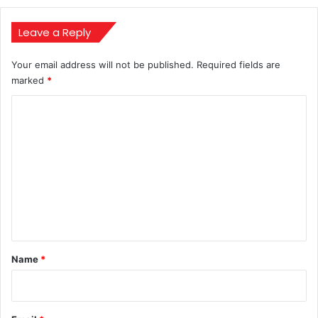
कड़ी
कार्रवाई,
एशिया
Leave a Reply
कप
2025
Your email address will not be published.
Required fields are
में
marked
*
बवाल
C
o
m
m
e
n
t
*
Name
*