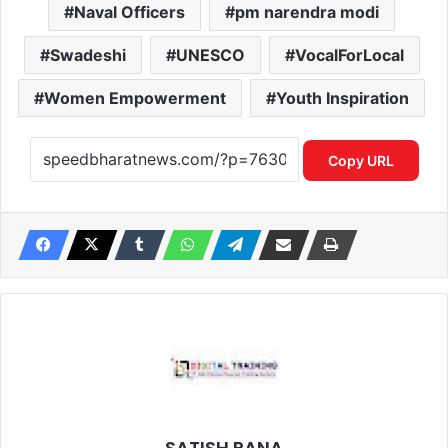
Naval Officers
pm narendra modi
Swadeshi
UNESCO
VocalForLocal
Women Empowerment
Youth Inspiration
Copy URL
SATISH RANA