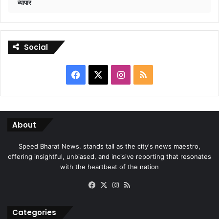
व्यापार
Social
Facebook
X
Instagram
RSS
About
Speed Bharat News. stands tall as the city's news maestro,
offering insightful, unbiased, and incisive reporting that resonates
with the heartbeat of the nation
Facebook
X
Instagram
RSS
Categories