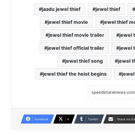
jaadu jewel thief
jewel thief
jewel thief movie
jewel thief m
jewel thief movie trailer
jewel t
jewel thief official trailer
jewel 
jewel thief song
jewel t
jewel thief the heist begins
jewel 
Facebook
X
Tumblr
Share via E