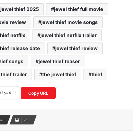
jewel thief 2025
jewel thief full movie
ovie review
jewel thief movie songs
hief netflix
jewel thief netflix trailer
thief release date
jewel thief review
यमुना सफाई अभियान में उतरी सरकार, क्या
बदलेगी नदी की तस्वीर?
hief songs
jewel thief teaser
thief trailer
the jewel thief
thief
‘भारत भाग्य विधाता’ की बॉक्स ऑफिस पर
फीकी शुरुआत, पहले दिन कंगना रनौत की
फिल्म ने कमाए सिर्फ 1 करोड़ रुपये
Copy URL
₹370 की बिरयानी विवाद में बढ़ीं प्रणित मोरे-
हिमांशु जांगड़ा की मुश्किलें, NCW ने भेजा समन
mail
Print
दिल्ली में गुरु रंधावा के जिम पर फायरिंग, लॉरेंस