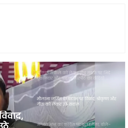
बिश्नोई गैंग ने ली जिम्मेदारी; इलाके में दहशत
पंजाब की इस योजना ने गंभीर बीमारियों से
जूझते परिवारों को बड़ी राहत दी
बागपत में केले को लेकर बीच सड़क पर भिड़े
दुकानदार और ग्राहक, मारपीट का वीडियो
वायरल
मौलाना जर्जिस के बयान पर विवाद, श्रीकृष्ण और
गीता को लेकर उठे सवाल
भगवंत मान का कांग्रेस पर बड़ा हमला, बोले-
मुख्यमंत्री बनने से पहले ही कुर्सी की लड़ाई शुरू
रिलीज के 2 दिन बाद OTT से हटाई गई दिलजीत