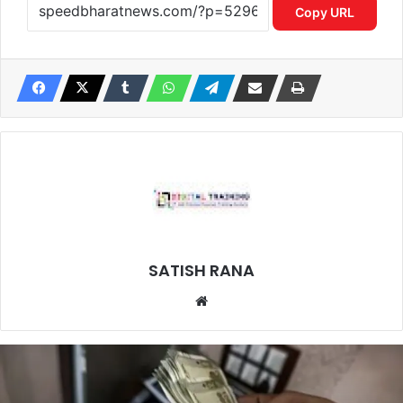
Copy URL
SATISH RANA
Website