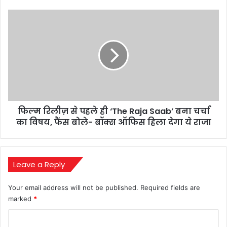
भारत
की
फिल्म
पहली
रिलीज़
भिड़ंत
से
किससे
पहले
और
ही
कहां?
‘The
Raja
Saab’
बना
फिल्म रिलीज़ से पहले ही ‘The Raja Saab’ बना चर्चा
चर्चा
का
का विषय, फैंस बोले- बॉक्स ऑफिस हिला देगा ये राजा
विषय,
फैंस
बोले-
बॉक्स
Leave a Reply
ऑफिस
हिला
Your email address will not be published.
Required fields are
देगा
marked
*
ये
राजा
C