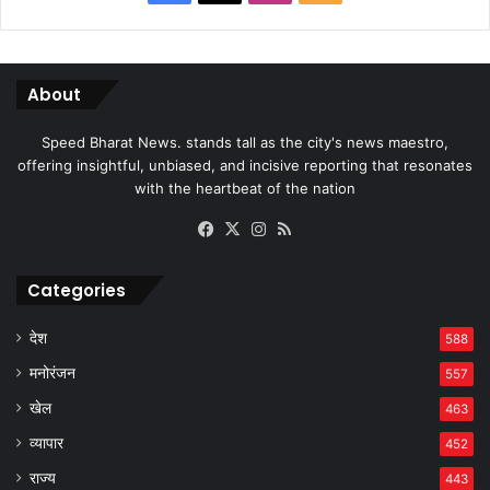
About
Speed Bharat News. stands tall as the city's news maestro,
offering insightful, unbiased, and incisive reporting that resonates
with the heartbeat of the nation
Facebook
X
Instagram
RSS
Categories
देश
588
मनोरंजन
557
खेल
463
व्यापार
452
राज्य
443