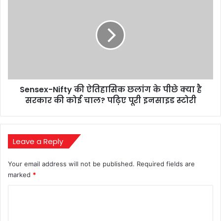
जांच
Nifty
एजेंसियों
की
ने
ऐतिहासिक
शुरू
छलांग
की
के
गहराई
पीछे
से
क्या
पड़ताल
है
Sensex-Nifty की ऐतिहासिक छलांग के पीछे क्या है
सरकार
की
सरकार की कोई चाल? पढ़िए पूरी इनसाइड स्टोरी
कोई
चाल?
पढ़िए
पूरी
Leave a Reply
इनसाइड
स्टोरी
Your email address will not be published.
Required fields are
marked
*
C
o