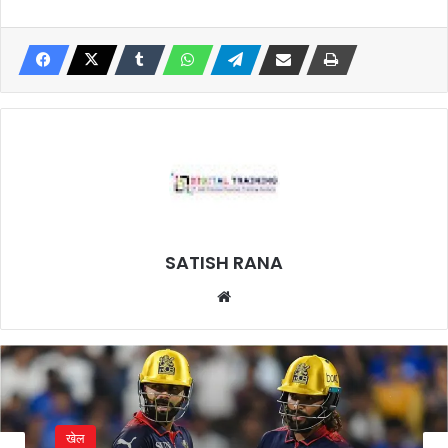
SATISH RANA
Website
खेल