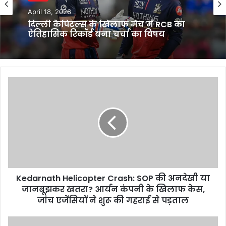
April 18, 2026
दिल्ली कैपिटल्स के खिलाफ मैच में RCB का
ऐतिहासिक रिकॉर्ड बना चर्चा का विषय
Kedarnath
Helicopter
Crash:
SOP
की
अनदेखी
या
जानबूझकर
खतरा?
Kedarnath Helicopter Crash: SOP की अनदेखी या
आर्यन
कंपनी
जानबूझकर खतरा? आर्यन कंपनी के खिलाफ केस,
के
जांच एजेंसियों ने शुरू की गहराई से पड़ताल
खिलाफ
केस,
Sensex-