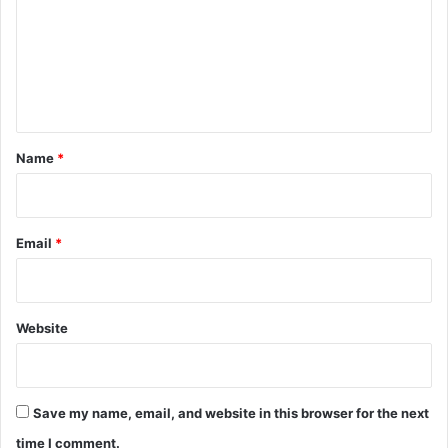
m
m
e
n
t
*
Name
*
Email
*
Website
Save my name, email, and website in this browser for the next
time I comment.