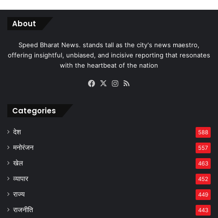
About
Speed Bharat News. stands tall as the city's news maestro,
offering insightful, unbiased, and incisive reporting that resonates
with the heartbeat of the nation
Facebook
X
Instagram
RSS
Categories
देश
588
मनोरंजन
557
खेल
463
व्यापार
452
राज्य
449
राजनीति
443