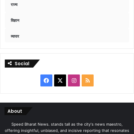
राज्य
विज्ञान
व्यापार
Social
Facebook
X
Instagram
RSS
About
Speed Bharat News. stands tall as the city's news maestro,
offering insightful, unbiased, and incisive reporting that resonates