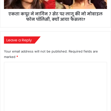
लागू
की
एकता कपूर ने नागिन 7 सेट पर लागू की नो मोबाइल
नो
मोबाइल
फोन पॉलिसी, क्यों आया फैसला?
फोन
पॉलिसी,
क्यों
आया
Leave a Reply
फैसला?
Your email address will not be published.
Required fields are
marked
*
C
o
m
m
e
n
t