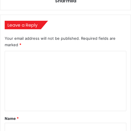
Sharmila
says
Y.
S.
Sharmila
Leave a Reply
Your email address will not be published.
Required fields are
marked
*
C
o
m
m
e
n
t
*
Name
*