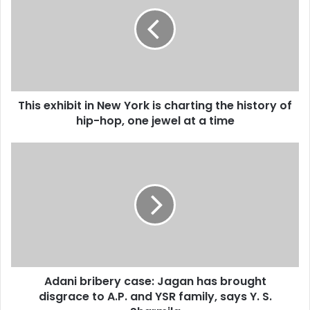
मुख्यमंत्री बनने से पहले ही कुर्सी की लड़ाई शुरू
in
New
York
is
charting
the
history
This exhibit in New York is charting the history of
of
hip-
hip-hop, one jewel at a time
hop,
one
Adani
jewel
bribery
at
case:
a
Jagan
time
has
brought
disgrace
to
A.P.
Adani bribery case: Jagan has brought
and
YSR
disgrace to A.P. and YSR family, says Y. S.
family,