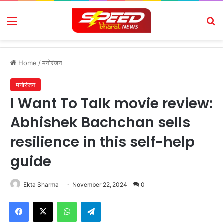
Menu
Se
Home
/
मनोरंजन
मनोरंजन
I Want To Talk movie review:
Abhishek Bachchan sells
resilience in this self-help
guide
Ekta Sharma
November 22, 2024
0
Facebook
X
WhatsApp
Telegram