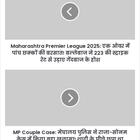
2025:
एक
ओवर
में
पांच
छक्कों
Maharashtra Premier League 2025: एक ओवर में
की
बरसात!
पांच छक्कों की बरसात! बल्लेबाज ने 223 की स्ट्राइक
बल्लेबाज
रेट से उड़ाए गेंदबाज के होश
ने
223
MP
की
Couple
स्ट्राइक
Case:
रेट
मेघालय
से
पुलिस
उड़ाए
ने
गेंदबाज
राजा-
के
सोनम
होश
केस
MP Couple Case: मेघालय पुलिस ने राजा-सोनम
में
किया
केस में किया बड़ा खुलासा! शादी के पीछे छुपा था