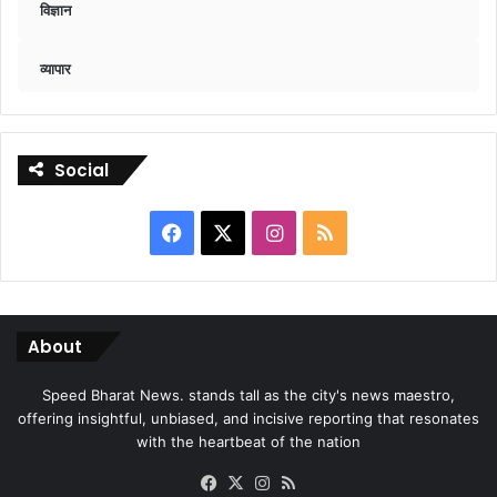
विज्ञान
व्यापार
Social
Facebook
X
Instagram
RSS
About
Speed Bharat News. stands tall as the city's news maestro,
offering insightful, unbiased, and incisive reporting that resonates
with the heartbeat of the nation
Facebook
X
Instagram
RSS