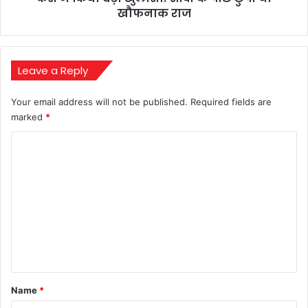
बड़ा
खौफनाक राज
खुलासा!
शादी
के
पीछे
Leave a Reply
छुपा
था
Your email address will not be published.
Required fields are
खौफनाक
marked
*
राज
C
o
m
m
e
n
t
*
Name
*