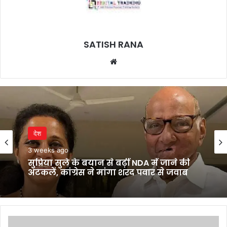
SATISH RANA
Website
देश
3 weeks ago
देश
सुप्रिया सुले के बयान से बढ़ीं NDA में जाने की
4 weeks ago
अटकलें, कांग्रेस ने मांगा शरद पवार से जवाब
सेक्स