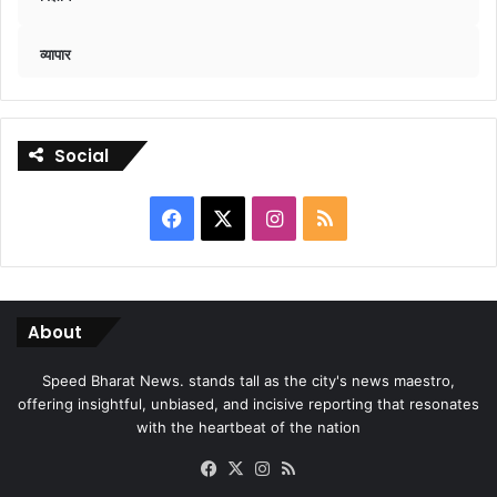
व्यापार
Social
Facebook
X
Instagram
RSS
About
Speed Bharat News. stands tall as the city's news maestro,
offering insightful, unbiased, and incisive reporting that resonates
with the heartbeat of the nation
Facebook
X
Instagram
RSS