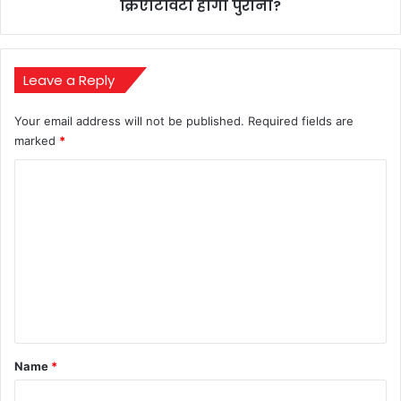
होगी
क्रिएटिविटी होगी पुरानी?
पुरानी?
Leave a Reply
Your email address will not be published.
Required fields are
marked
*
C
o
m
m
e
n
t
*
Name
*