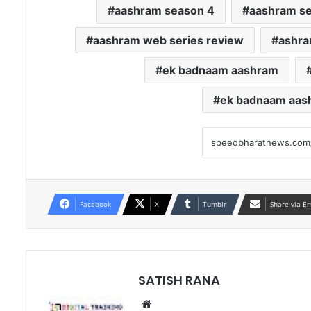
aashram season 4
aashram se
aashram web series review
ashr
ek badnaam aashram
ek badnaam aash
Facebook
X
Tumblr
Share via E
SATISH RANA
Website