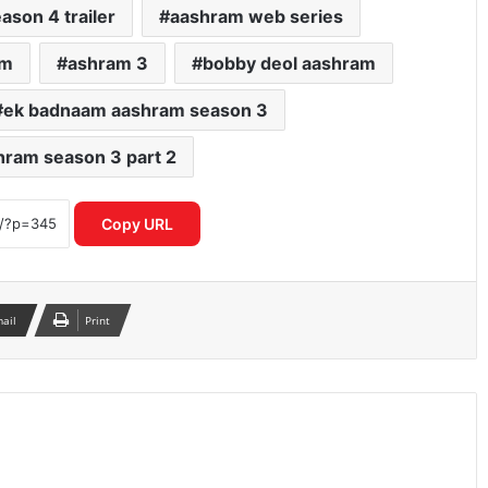
ason 4 trailer
aashram web series
am
ashram 3
bobby deol aashram
ek badnaam aashram season 3
ram season 3 part 2
यमुना सफाई अभियान में उतरी सरकार, क्या
बदलेगी नदी की तस्वीर?
Copy URL
‘भारत भाग्य विधाता’ की बॉक्स ऑफिस पर
फीकी शुरुआत, पहले दिन कंगना रनौत की
फिल्म ने कमाए सिर्फ 1 करोड़ रुपये
mail
Print
₹370 की बिरयानी विवाद में बढ़ीं प्रणित मोरे-
हिमांशु जांगड़ा की मुश्किलें, NCW ने भेजा समन
दिल्ली में गुरु रंधावा के जिम पर फायरिंग, लॉरेंस
बिश्नोई गैंग ने ली जिम्मेदारी; इलाके में दहशत