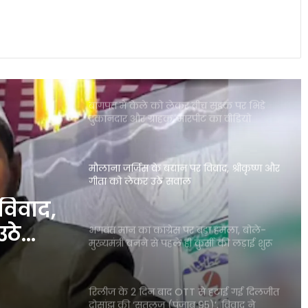
पंजाब की इस योजना ने गंभीर बीमारियों से
जूझते परिवारों को बड़ी राहत दी
बागपत में केले को लेकर बीच सड़क पर भिड़े
दुकानदार और ग्राहक, मारपीट का वीडियो
वायरल
मौलाना जर्जिस के बयान पर विवाद, श्रीकृष्ण और
गीता को लेकर उठे सवाल
विवाद,
उठे
भगवंत मान का कांग्रेस पर बड़ा हमला, बोले-
मुख्यमंत्री बनने से पहले ही कुर्सी की लड़ाई शुरू
रिलीज के 2 दिन बाद OTT से हटाई गई दिलजीत
दोसांझ की ‘सतलुज (पंजाब 95)’, विवाद ने