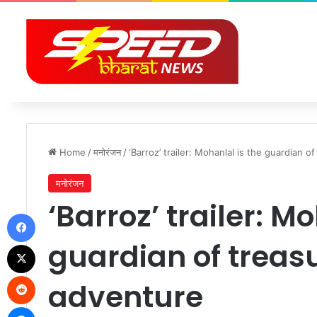
Home
/
मनोरंजन
/
‘Barroz’ trailer: Mohanlal is the guardian o
मनोरंजन
‘Barroz’ trailer: M
Facebook
guardian of treasu
X
Reddit
adventure
Messenger