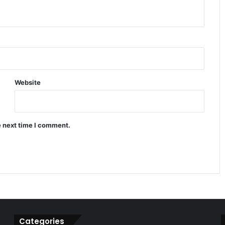
गीता को लेकर उठे सवाल
भगवंत मान का कांग्रेस पर बड़ा हमला, बोले-
मुख्यमंत्री बनने से पहले ही कुर्सी की लड़ाई शुरू
Website
रिलीज के 2 दिन बाद OTT से हटाई गई दिलजीत
दोसांझ की ‘सतलुज (पंजाब 95)’, विवाद ने
पकड़ा राजनीतिक रंग
e next time I comment.
गोरखपुर में सीएम योगी का विपक्ष पर हमला,
राजनीति पर दिया बड़ा संदेश
Categories