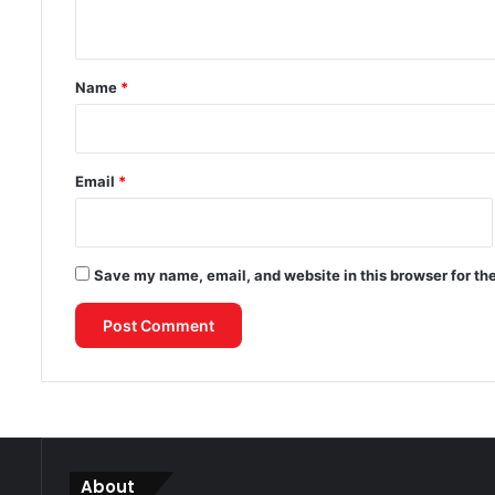
n
t
*
Name
*
Email
*
Save my name, email, and website in this browser for th
About