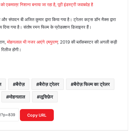
ो एकमात्र निशाना बनाया जा रहा है, पूरी इंडस्ट्री जवाबदेह है
ा और संपादन बी अजित कुमार द्वारा किया गया है। ट्रेलर कट्स डॉन मैक्स द्वारा
ेय दिया गया है। संतोष रमन फिल्म के प्रोडक्शन डिजाइनर हैं।
ौरान,
मोहनलाल भी नजर आएंगे
एमपुराण
,
2019 की ब्लॉकबस्टर की अगली कड़ी
पर रिलीज होगी।
न
बैरोज़
बैरोज़ ट्रेलर
बैरोज़ फिल्म का ट्रेलर
मोहनलाल
लूसिफ़ेर
यमुना सफाई अभियान में उतरी सरकार, क्या
बदलेगी नदी की तस्वीर?
Copy URL
‘भारत भाग्य विधाता’ की बॉक्स ऑफिस पर
फीकी शुरुआत, पहले दिन कंगना रनौत की