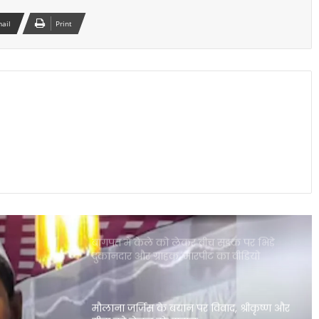
फिल्म ने कमाए सिर्फ 1 करोड़ रुपये
mail
Print
₹370 की बिरयानी विवाद में बढ़ीं प्रणित मोरे-
हिमांशु जांगड़ा की मुश्किलें, NCW ने भेजा समन
दिल्ली में गुरु रंधावा के जिम पर फायरिंग, लॉरेंस
बिश्नोई गैंग ने ली जिम्मेदारी; इलाके में दहशत
पंजाब की इस योजना ने गंभीर बीमारियों से
जूझते परिवारों को बड़ी राहत दी
बागपत में केले को लेकर बीच सड़क पर भिड़े
दुकानदार और ग्राहक, मारपीट का वीडियो
वायरल
मौलाना जर्जिस के बयान पर विवाद, श्रीकृष्ण और