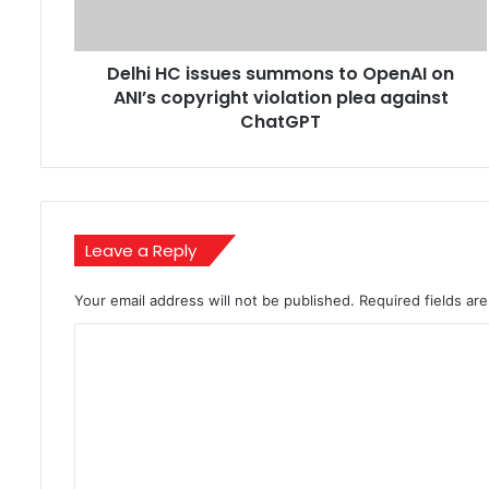
on
ANI’s
copyright
Delhi HC issues summons to OpenAI on
violation
plea
ANI’s copyright violation plea against
against
ChatGPT
ChatGPT
Leave a Reply
Your email address will not be published.
Required fields a
C
o
m
m
e