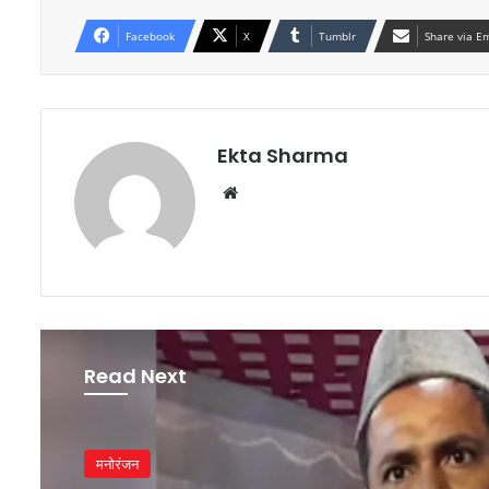
Facebook
X
Tumblr
Share via E
Ekta Sharma
Website
Read Next
मनोरंजन