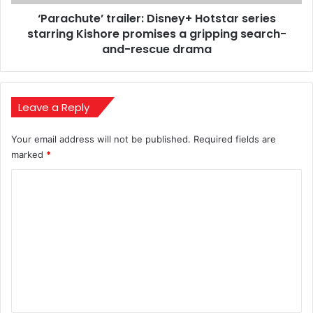
a
‘Parachute’ trailer: Disney+ Hotstar series
gripping
search-
starring Kishore promises a gripping search-
and-
and-rescue drama
rescue
drama
Leave a Reply
Your email address will not be published.
Required fields are
marked
*
C
o
m
m
e
n
t