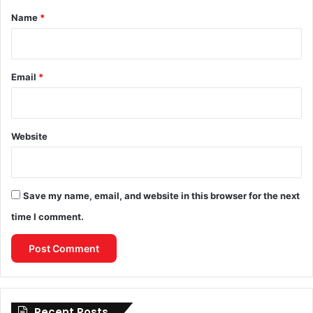
*
Name
*
Email
*
Website
Save my name, email, and website in this browser for the next
time I comment.
Recent Posts