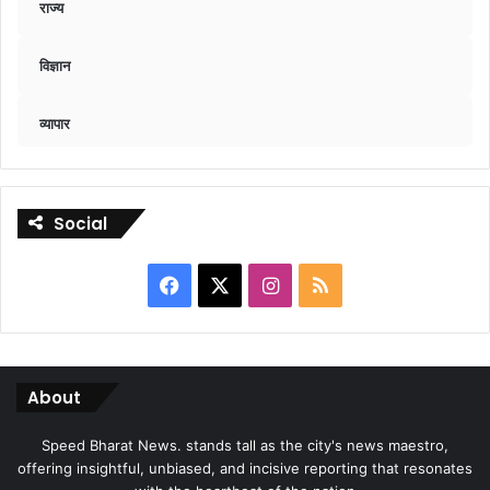
राज्य
विज्ञान
व्यापार
Social
Facebook
X
Instagram
RSS
About
Speed Bharat News. stands tall as the city's news maestro,
offering insightful, unbiased, and incisive reporting that resonates