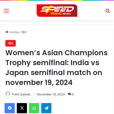
Menu
Se
Home
/
खेल
खेल
Women’s Asian Champions
Trophy semifinal: India vs
Japan semifinal match on
november 19, 2024
Prem Satwal
November 19, 2024
0
Facebook
X
WhatsApp
Telegram