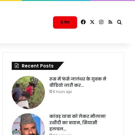
Facebook
X
Instagram
RSS
Searc
ई-पेपर
Recent Posts
रूस में फंसे जालंधर के युवक ने
वीडियो जारी कर…
8 hours ago
कांवड़ यात्रा को लेकर मौलाना
रशीदी का बयान, सियासी
हलचल…