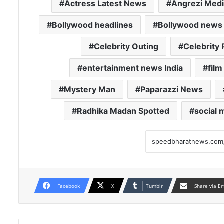
Actress Latest News
Angrezi Med
Bollywood headlines
Bollywood news
Celebrity Outing
Celebrity 
entertainment news India
film
Mystery Man
Paparazzi News
Radhika Madan Spotted
social 
Facebook
X
Tumblr
Share via E