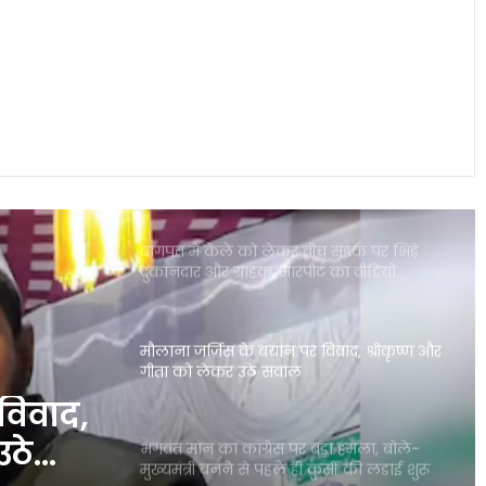
दिल्ली में गुरु रंधावा के जिम पर फायरिंग, लॉरेंस
बिश्नोई गैंग ने ली जिम्मेदारी; इलाके में दहशत
पंजाब की इस योजना ने गंभीर बीमारियों से
जूझते परिवारों को बड़ी राहत दी
बागपत में केले को लेकर बीच सड़क पर भिड़े
दुकानदार और ग्राहक, मारपीट का वीडियो
वायरल
मौलाना जर्जिस के बयान पर विवाद, श्रीकृष्ण और
गीता को लेकर उठे सवाल
विवाद,
उठे
भगवंत मान का कांग्रेस पर बड़ा हमला, बोले-
मुख्यमंत्री बनने से पहले ही कुर्सी की लड़ाई शुरू