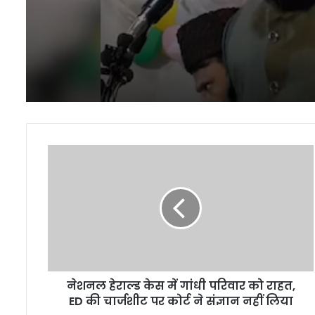
सवाल
नेशनल
हेराल्ड
केस
में
गांधी
परिवार
को
राहत,
ED
नेशनल हेराल्ड केस में गांधी परिवार को राहत,
की
चार्जशीट
ED की चार्जशीट पर कोर्ट ने संज्ञान नहीं लिया
पर