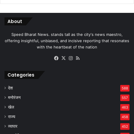
About
Speed Bharat News. stands tall as the city's news maestro,
offering insightful, unbiased, and incisive reporting that resonates
with the heartbeat of the nation
Facebook
X
Instagram
RSS
Categories
देश
588
मनोरंजन
557
खेल
463
राज्य
458
व्यापार
452