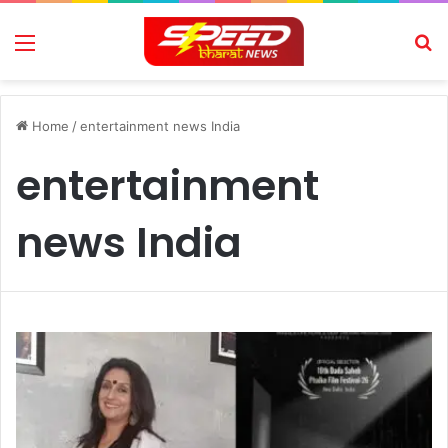
Menu
Se
Home
/
entertainment news India
entertainment
news India