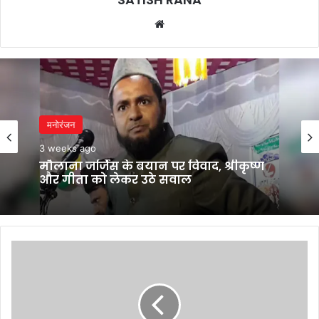
Website
मनोरंजन
3 weeks ago
मौलाना जर्जिस के बयान पर विवाद, श्रीकृष्ण
और गीता को लेकर उठे सवाल
महिला
की
मौत
पर
हंगामा!