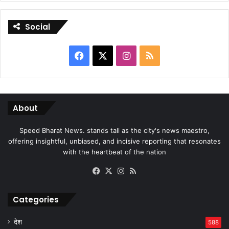
Social
Facebook
X
Instagram
RSS
About
Speed Bharat News. stands tall as the city's news maestro,
offering insightful, unbiased, and incisive reporting that resonates
with the heartbeat of the nation
Facebook
X
Instagram
RSS
Categories
देश
588