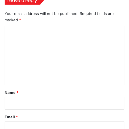
Leave a Reply
टक्कर
Your email address will not be published.
Required fields are
marked
*
C
o
m
m
e
n
t
*
Name
*
Email
*