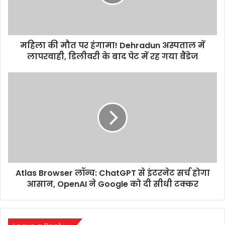
Dehradun
अस्पताल
में
लापरवाही,
महिला की मौत पर हंगामा! Dehradun अस्पताल में
डिलीवरी
के
लापरवाही, डिलीवरी के बाद पेट में रह गया बैंडेज
बाद
पेट
Atlas
में
Browser
रह
लॉन्च:
गया
ChatGPT
बैंडेज
से
इंटरनेट
सर्च
होगा
आसान,
Atlas Browser लॉन्च: ChatGPT से इंटरनेट सर्च होगा
OpenAI
ने
आसान, OpenAI ने Google को दी सीधी टक्कर
Google
को
दी
सीधी