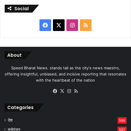
Social
Facebook
X
Instagram
RSS
About
Speed Bharat News. stands tall as the city's news maestro,
offering insightful, unbiased, and incisive reporting that resonates
with the heartbeat of the nation
Facebook
X
Instagram
RSS
Categories
देश
588
मनोरंजन
557