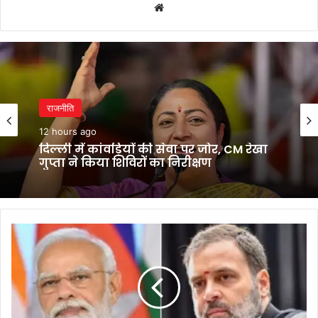
Website
राजनीति
12 hours ago
राजनीति
बिहार में रोजगार मिला, लेकिन नौकरी के लिए
12 hours ago
दिल्ली-गुजरात जाना होगा
देश
दिल्ली में कांवड़ियों की सेवा पर जोर, CM रेखा
पर
गुप्ता ने किया शिविरों का निरीक्षण
मंडरा
रहा
आर्थिक
संकट