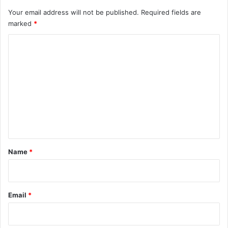
Your email address will not be published.
Required fields are
marked
*
C
o
m
m
e
n
t
*
Name
*
Email
*