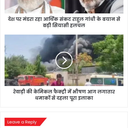
राहुल
गांधी
के
देश पर मंडरा रहा आर्थिक संकट राहुल गांधी के बयान से
बयान
से
बढ़ी सियासी हलचल
बढ़ी
सियासी
रेवाड़ी
हलचल
की
केमिकल
फैक्ट्री
में
भीषण
आग
लगातार
धमाकों
रेवाड़ी की केमिकल फैक्ट्री में भीषण आग लगातार
से
दहला
धमाकों से दहला पूरा इलाका
पूरा
इलाका
Leave a Reply