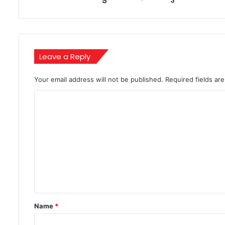
में
आई
भारी
मुश्किल
Leave a Reply
Your email address will not be published.
Required fields a
C
o
m
m
e
n
t
*
Name
*