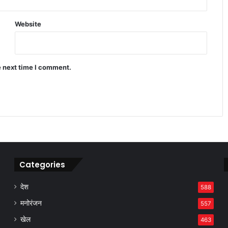
नया लचीला जेल विकसित हुआ
Website
Infinix Note 60 Pro ने मचाया धमाल 4500
निट्स ब्राइटनेस वाला डिस्प्ले
e next time I comment.
Apple प्रोडक्ट्स सेल 2026 ने मचाया तहलका
बैंक डिस्काउंट से सस्ते iPhone खरीदें
Categories
देश
588
मनोरंजन
557
खेल
463