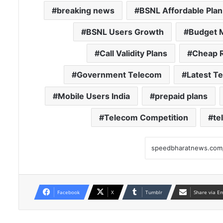
breaking news
BSNL Affordable Plan
BSNL Users Growth
Budget M
Call Validity Plans
Cheap 
Government Telecom
Latest T
Mobile Users India
prepaid plans
Telecom Competition
te
Facebook
X
Tumblr
Share via E