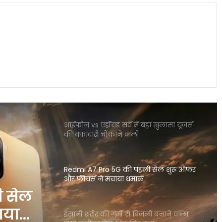
रियल टाइम एक्शन से बचाए गए हजारों करोड़
स्मार्टवॉच से होगा शरीर में माइक्रोप्लास्टिक का
पता नया रिसर्च चौंकाने वाला खुलासा
OpenAI CEO सैम ऑल्टमैन ने बच्चों के स्क्रीन
टाइम पर जताई गंभीर चिंता
आईफोन vs एंड्रॉयड सर्वे में बड़ा खुलासा यूजर्स
की वफादारी चौंकाने वाली
Redmi A7 Pro 5G की पहली सेल शुरू ऑफर
और फीचर्स ने मचाया धमाल
ी सेल
ाया
इंसानी शरीर की गर्मी से बिजली बनाने वाला