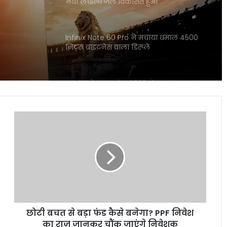
नया लचीला जेल विकसित हुआ
Infinix Note 60 Pro ने मचाया धमाल 4500
निट्स ब्राइटनेस वाला डिस्प्ले
Apple प्रोडक्ट्स सेल 2026 ने मचाया तहलका
बैंक डिस्काउंट से सस्ते iPhone खरीदें
छोटी
बचत
गलत UPI ट्रांजेक्शन हो गया? घबराएं नहीं, इन 4
से
तरीकों से वापस पा सकते हैं अपना पैसा
बड़ा
फंड
कैसे
Motorola Signature 50MP क्वाड कैमरा
बनेगा?
फोन ने फ्लैगशिप मार्केट में मचाई हलचल
PPF
निवेश
छोटी बचत से बड़ा फंड कैसे बनेगा? PPF निवेश
का
I4C का नया मॉडल साइबर अपराधियों पर
राज़
का राज़ जानकर चौंक जाएंगे निवेशक