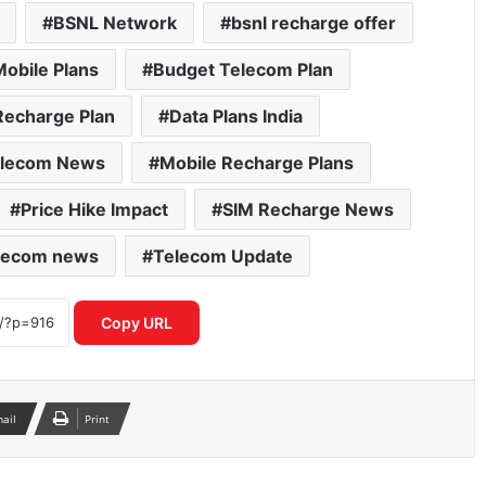
BSNL Network
bsnl recharge offer
obile Plans
Budget Telecom Plan
Recharge Plan
Data Plans India
elecom News
Mobile Recharge Plans
Price Hike Impact
SIM Recharge News
lecom news
Telecom Update
गलत UPI ट्रांजेक्शन हो गया? घबराएं नहीं, इन 4
तरीकों से वापस पा सकते हैं अपना पैसा
Copy URL
Motorola Signature 50MP क्वाड कैमरा
फोन ने फ्लैगशिप मार्केट में मचाई हलचल
mail
Print
I4C का नया मॉडल साइबर अपराधियों पर