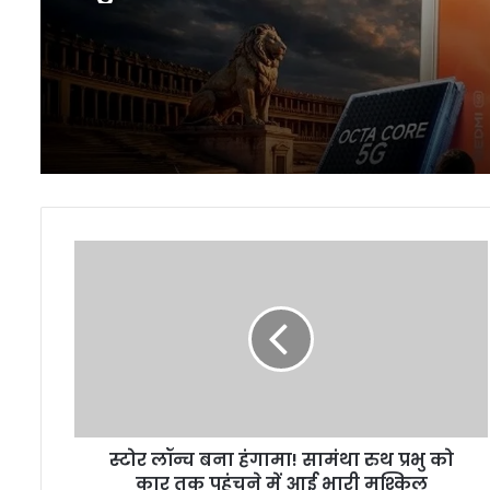
धमाल
स्टोर
लॉन्च
बना
हंगामा!
सामंथा
रुथ
प्रभु
को
कार
स्टोर लॉन्च बना हंगामा! सामंथा रुथ प्रभु को
तक
पहुंचने
कार तक पहुंचने में आई भारी मुश्किल