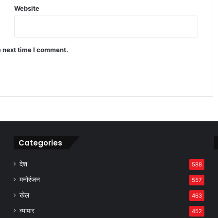
Website
TCS नासिक ब्रांच केस में धर्मांतरण और शोषण
के गंभीर आरोप सामने आए
e next time I comment.
बाजार गिरा लेकिन इन कंपनियों ने निवेशकों
को बना दिया करोड़पति जैसी कमाई
Categories
देश
588
मनोरंजन
557
खेल
463
व्यापार
452