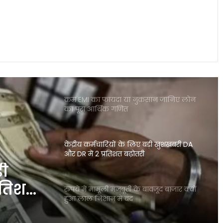
पोस्ट ऑफिस आरडी में ₹3600 निवेश पर कितना
मिलेगा रिटर्न जानकर रह जाएंगे
शेयर बाजार में भारी गिरावट सेंसेक्स 900 अंक
टूटा निफ्टी पर भी दबाव जारी
कम EMI का फायदा या नुकसान जानिए लोन
का पूरा आर्थिक गणित
केंद्रीय कर्मचारियों के लिए बड़ी खुशखबरी DA
और DR में 2 प्रतिशत बढ़ोतरी
़ी
रतिशत
रुपये में मामूली मजबूती के बावजूद बाजार क्यों
हुआ लाल निशान में बंद