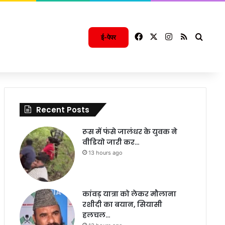
Facebook
X
Instagram
RSS
Searc
ई-पेपर
Recent Posts
रूस में फंसे जालंधर के युवक ने
वीडियो जारी कर…
13 hours ago
कांवड़ यात्रा को लेकर मौलाना
रशीदी का बयान, सियासी
हलचल…