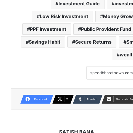
Investment Guide
investm
Low Risk Investment
Money Grow
PPF Investment
Public Provident Fund
Savings Habit
Secure Returns
Sm
wealt
Facebook
X
Tumblr
Share via E
SATISH RANA