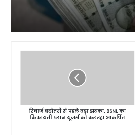
रिचार्ज
बढ़ोतरी
से
पहले
बड़ा
झटका,
BSNL
का
किफायती
रिचार्ज बढ़ोतरी से पहले बड़ा झटका, BSNL का
प्लान
यूजर्स
किफायती प्लान यूजर्स को कर रहा आकर्षित
को
कर