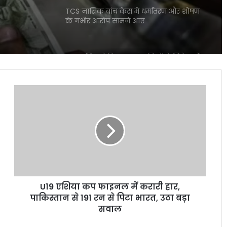
TCS नासिक ब्रांच केस में धर्मांतरण और शोषण
के गंभीर आरोप सामने आए
बाजार गिरा लेकिन इन कंपनियों ने निवेशकों
को बना दिया करोड़पति जैसी कमाई
U19
एशिया
Mirae Asset Consumer Fund ने निवेशकों
कप
को दिया 25 प्रतिशत तक का दमदार रिटर्न
फाइनल
में
करारी
शेयर बाजार में विदेशी निवेशकों की भारी
हार,
बिकवाली से मचा हड़कंप लगातार निकासी जारी
पाकिस्तान
से
U19 एशिया कप फाइनल में करारी हार,
191
इलेक्ट्रिक कारें क्यों होती हैं ज्यादा भारी? जानिए
रन
पाकिस्तान से 191 रन से पिटा भारत, उठा बड़ा
वजन के फायदे और नुकसान
से
सवाल
पिटा