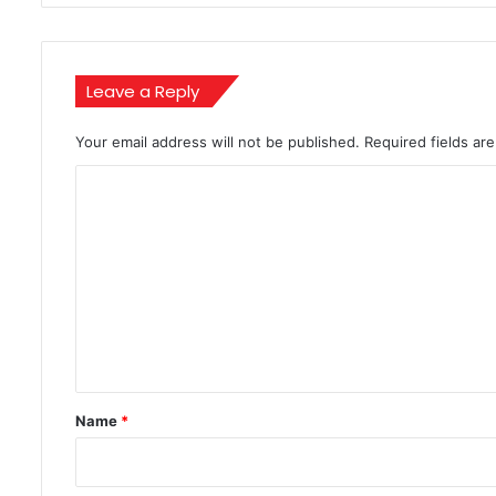
रहा
आकर्षित
Leave a Reply
Your email address will not be published.
Required fields a
C
o
m
m
e
n
t
*
Name
*