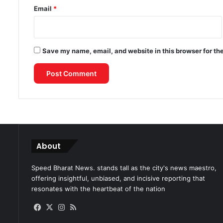
Email
*
Save my name, email, and website in this browser for th
About
Speed Bharat News. stands tall as the city's news maestro,
offering insightful, unbiased, and incisive reporting that
resonates with the heartbeat of the nation
Facebook
X
Instagram
RSS