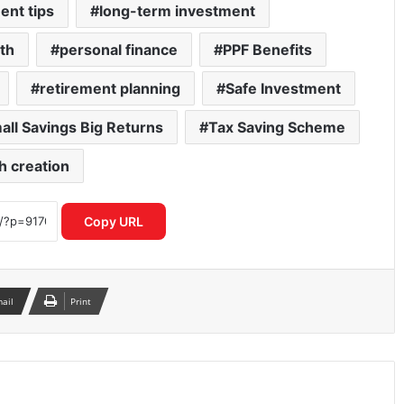
ent tips
long-term investment
th
personal finance
PPF Benefits
retirement planning
Safe Investment
all Savings Big Returns
Tax Saving Scheme
h creation
Mirae Asset Consumer Fund ने निवेशकों
को दिया 25 प्रतिशत तक का दमदार रिटर्न
Copy URL
शेयर बाजार में विदेशी निवेशकों की भारी
बिकवाली से मचा हड़कंप लगातार निकासी जारी
mail
Print
इलेक्ट्रिक कारें क्यों होती हैं ज्यादा भारी? जानिए
वजन के फायदे और नुकसान