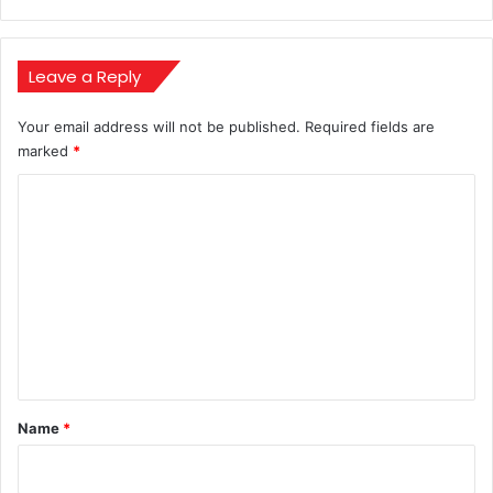
including
Mukesh,
set
to
Leave a Reply
back
out
Your email address will not be published.
Required fields are
marked
*
C
o
m
m
e
n
t
*
Name
*