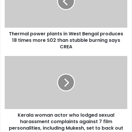
West
Bengal
produces
18
times
Thermal power plants in West Bengal produces
more
S02
18 times more S02 than stubble burning says
than
CREA
stubble
burning
Kerala
says
woman
CREA
actor
who
lodged
sexual
harassment
complaints
against
Kerala woman actor who lodged sexual
7
film
harassment complaints against 7 film
personalities,
personalities, including Mukesh, set to back out