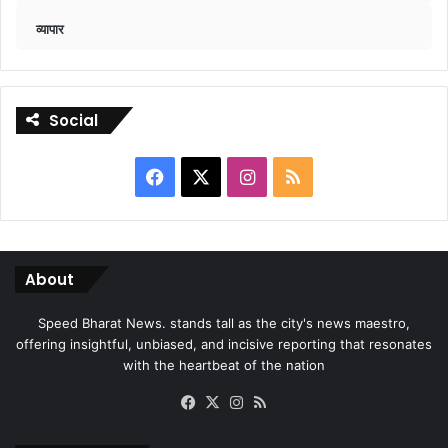
व्यापार
Social
Facebook
X
Instagram
RSS
About
Speed Bharat News. stands tall as the city's news maestro,
offering insightful, unbiased, and incisive reporting that resonates
with the heartbeat of the nation
Facebook
X
Instagram
RSS