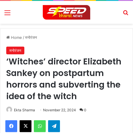
Menu
Se
Home
/
मनोरंजन
मनोरंजन
‘Witches’ director Elizabeth
Sankey on postpartum
horrors and subverting the
idea of the witch
Ekta Sharma
November 22, 2024
0
Facebook
X
WhatsApp
Telegram